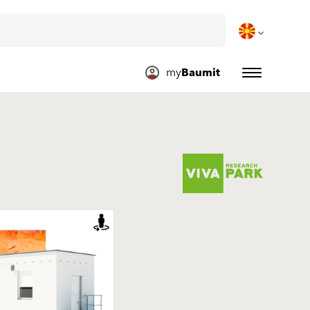
my
Baumit