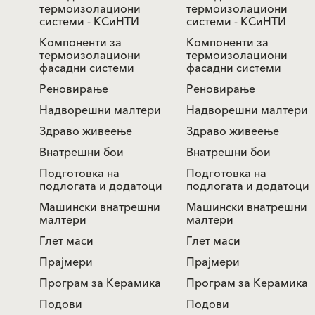
термоизолациони
термоизолациони
системи - КСиНТИ
системи - КСиНТИ
Компоненти за
Компоненти за
термоизолациони
термоизолациони
фасадни системи
фасадни системи
Реновирање
Реновирање
Надворешни малтери
Надворешни малтери
Здраво живеење
Здраво живеење
Внатрешни бои
Внатрешни бои
Подготовка на
Подготовка на
подлогата и додатоци
подлогата и додатоци
Машински внатрешни
Машински внатрешни
малтери
малтери
Глет маси
Глет маси
Прајмери
Прајмери
Програм за Керамика
Програм за Керамика
Подови
Подови