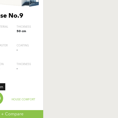
se No.9
TERIAL
THICKNESS
50 cm
ASTER
COATING
-
ION
THICKNESS
L
-
um
HOUSE COMFORT
+ Compare