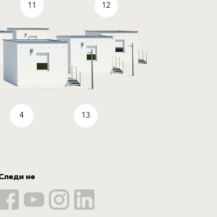
11
12
4
13
Следи не