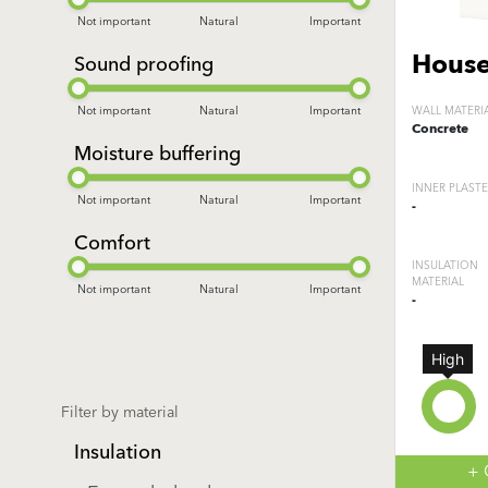
Not important
Natural
Important
House
Sound proofing
Not important
Natural
Important
WALL MATERI
Concrete
Moisture buffering
INNER PLAST
Not important
Natural
Important
-
Comfort
INSULATION
MATERIAL
Not important
Natural
Important
-
High
Filter by material
Insulation
+