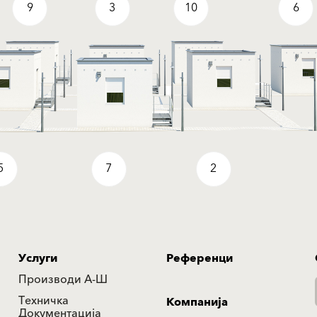
9
3
10
6
5
7
2
Услуги
Референци
Производи А-Ш
Техничка
Компанија
Документација