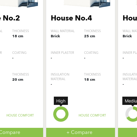
 No.2
House No.4
Hou
AL
THICKNESS
WALL MATERIAL
THICKNESS
WALL MA
18 cm
Brick
25 cm
Brick
ER
COATING
INNER PLASTER
COATING
INNER PL
-
-
-
-
THICKNESS
INSULATION
THICKNESS
INSULAT
20 cm
MATERIAL
18 cm
MATERIA
-
-
High
Medi
HOUSE COMFORT
HOUSE COMFORT
 Compare
+ Compare