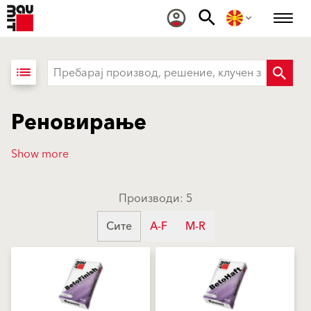
list
Реновирање
Show more
Производи: 5
Сите
A-F
M-R