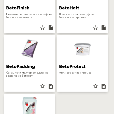
BetoFinish
BetoHaft
Цементнo полнило за санација на
Врзен мост за санација на
бетонски елементи
бетоснки површини
star_border
description
star_border
description
BetoPadding
BetoProtect
Санациски малтер со одлична
Анти корозивен премаз
адхезија за бетонот
star_border
description
star_border
description