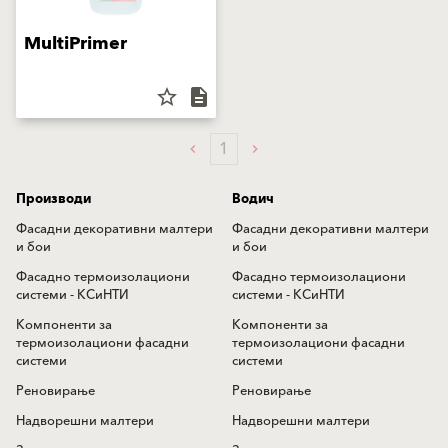
MultiPrimer
star_border
description
1
Производи
Водич
Фасадни декоративни малтери
Фасадни декоративни малтери
и бои
и бои
Фасадно термоизолациони
Фасадно термоизолациони
системи - КСиНТИ
системи - КСиНТИ
Компоненти за
Компоненти за
термоизолациони фасадни
термоизолациони фасадни
системи
системи
Реновирање
Реновирање
Надворешни малтери
Надворешни малтери