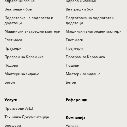
Здраво живеење
Здраво живеење
Внатрешни бои
Внатрешни бои
Подготовка на подлогата и
Подготовка на подлогата и
додатоци
додатоци
Машински внатрешни малтери
Машински внатрешни малтери
Глет маси
Глет маси
Прајмери
Прајмери
Програм за Керамика
Програм за Керамика
Подови
Подови
Mалтери за ѕидањe
Mалтери за ѕидањe
Бетон
Бетон
Услуги
Референци
Производи А-Ш
Техничка Документација
Компанија
Брошури
Управа