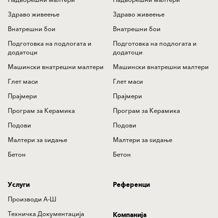
Надворешни малтери
Надворешни малтери
Здраво живеење
Здраво живеење
Внатрешни бои
Внатрешни бои
Подготовка на подлогата и
Подготовка на подлогата и
додатоци
додатоци
Машински внатрешни малтери
Машински внатрешни малтери
Глет маси
Глет маси
Прајмери
Прајмери
Програм за Керамика
Програм за Керамика
Подови
Подови
Mалтери за ѕидањe
Mалтери за ѕидањe
Бетон
Бетон
Услуги
Референци
Производи А-Ш
Техничка Документација
Компанија