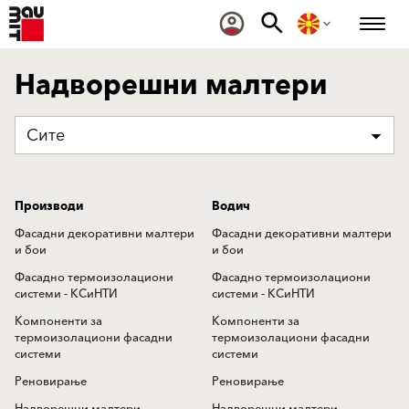
Надворешни малтери
Сите
Производи
Водич
Фасадни декоративни малтери
Фасадни декоративни малтери
и бои
и бои
Фасадно термоизолациони
Фасадно термоизолациони
системи - КСиНТИ
системи - КСиНТИ
Компоненти за
Компоненти за
термоизолациони фасадни
термоизолациони фасадни
системи
системи
Реновирање
Реновирање