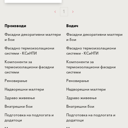
1
Производи
Водич
Фасадни декоративни малтери
Фасадни декоративни малтери
и бои
и бои
Фасадно термоизолациони
Фасадно термоизолациони
системи - КСиНТИ
системи - КСиНТИ
Компоненти за
Компоненти за
термоизолациони фасадни
термоизолациони фасадни
системи
системи
Реновирање
Реновирање
Надворешни малтери
Надворешни малтери
Здраво живеење
Здраво живеење
Внатрешни бои
Внатрешни бои
Подготовка на подлогата и
Подготовка на подлогата и
додатоци
додатоци