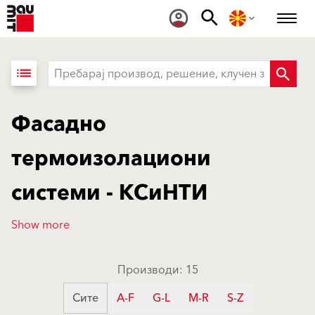
list
Фасадно
термоизолациони
системи - КСиНТИ
Show more
Производи: 15
Сите
A-F
G-L
M-R
S-Z