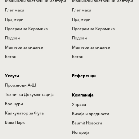
Машински внатрешни малтери
Машински внатрешни малтери
Глет маси
Глет маси
Прајмери
Прајмери
Програм за Керамика
Програм за Керамика
Подови
Подови
Mалтери за ѕидањe
Mалтери за ѕидањe
Бетон
Бетон
Услуги
Референци
Производи А-Ш
Техничка Документација
Компанија
Брошури
Управа
Калкулатор за Фуга
Визија и вредности
Вива Парк
Baumit Новости
Историја