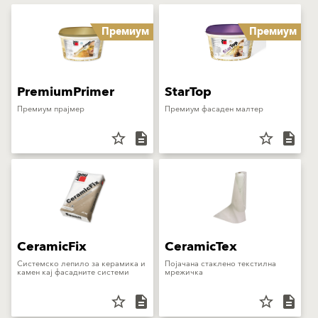
Премиум
Премиум
PremiumPrimer
StarTop
Премиум прајмер
Премиум фасаден малтер
star_border
description
star_border
description
CeramicFix
CeramicTex
Системско лепило за керамика и
Појачана стаклено текстилна
камен кај фасадните системи
мрежичка
star_border
description
star_border
description