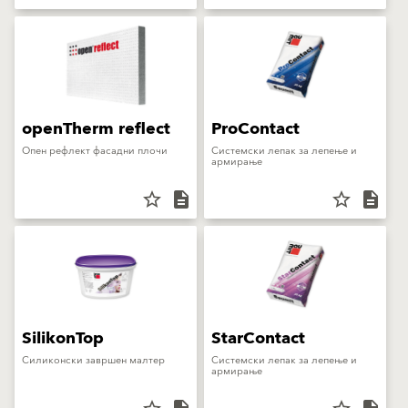
openTherm reflect
ProContact
Опен рефлект фасадни плочи
Системски лепак за лепење и
армирање
star_border
description
star_border
description
SilikonTop
StarContact
Силиконски завршен малтер
Системски лепак за лепење и
армирање