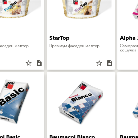
StarTop
Alpha
асаден малтер
Премиум фасаден малтер
Самораз
кошулка
star_border
description
star_border
description
l Basic
Baumacol Bianco
Bauma