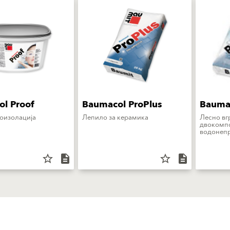
l Proof
Baumacol ProPlus
Baumac
оизолација
Лепило за керамика
Лесно вг
двокомпо
водонепр
star_border
description
star_border
description
Услуги
Референци