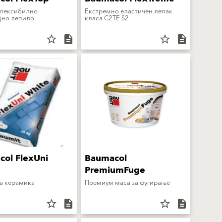
флексибилно
Екстремно еластичен лепак
јно лепило
класа C2TE S2
star_border
description
star_border
description
ol FlexUni
Baumacol
PremiumFuge
а керамика
Премиум маса за фугирање
star_border
description
star_border
description