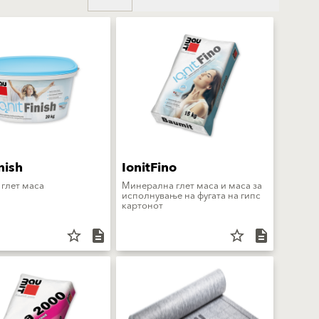
nish
IonitFino
 глет маса
Минерална глет маса и маса за
исполнување на фугата на гипс
картонот
star_border
description
star_border
description