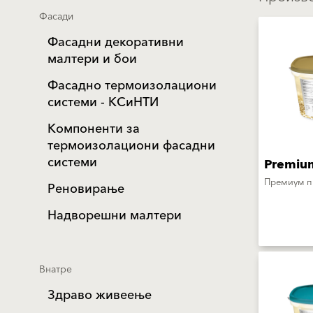
Фасади
Фасадни декоративни
малтери и бои
Фасадно термоизолациони
системи - КСиНТИ
Компоненти за
термоизолациони фасадни
системи
Premiu
Премиум п
Реновирање
Надворешни малтери
Внатре
Здраво живеење