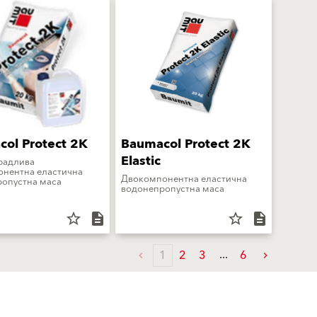
ol Protect 2K
Baumacol Protect 2K
Elastic
радлива
нентна еластична
Двокомпонентна еластична
опустна маса
водонепропустна маса
star_border
description
star_border
description
1
2
3
6
Следи не