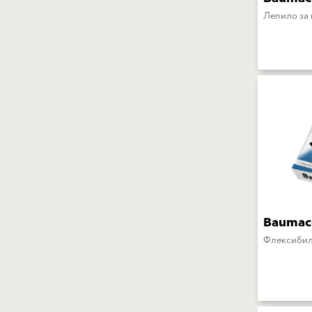
Лепило за
Baumaco
Флексибил