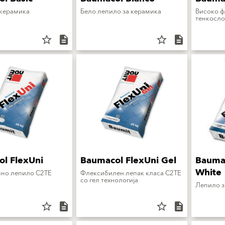
 керамика
Бело лепило за керамика
Високо 
тенкосло
star_border
description
star_border
description
l FlexUni
Baumacol FlexUni Gel
Baumac
White
но лепило C2TE
Флексибилен лепак класа C2TE
со гел технологија
Лепило з
star_border
description
star_border
description