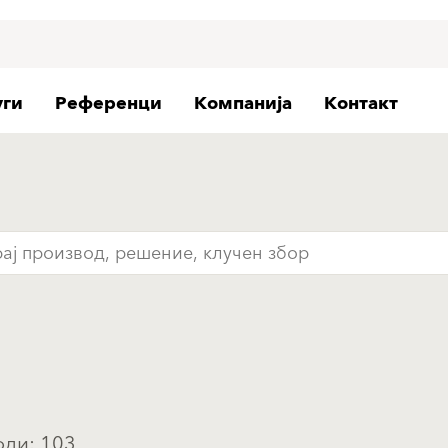
уги
Референци
Компанија
Контакт
ди: 103