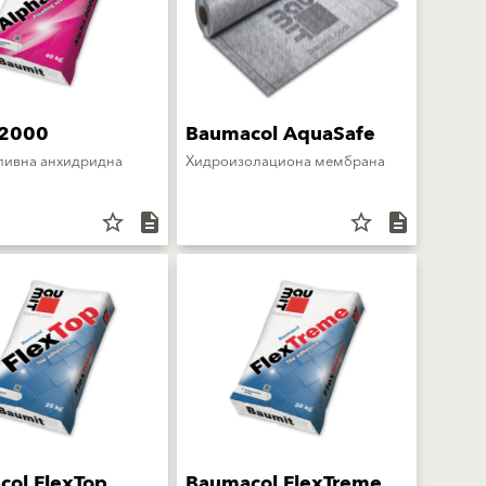
 2000
Baumacol AquaSafe
ливна анхидридна
Хидроизолациона мембрана
star_border
description
star_border
description
col FlexTop
Baumacol FlexTreme