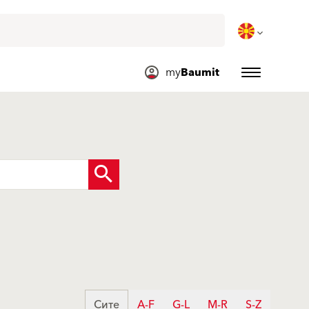
my
Baumit
Сите
A-F
G-L
M-R
S-Z