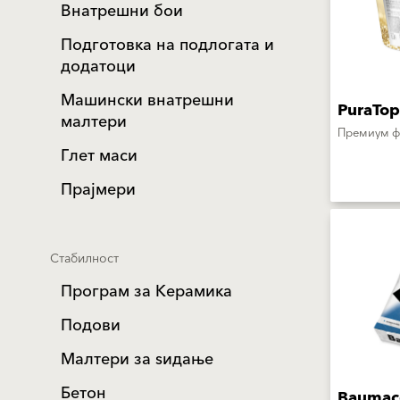
Внатрешни бои
Подготовка на подлогата и
додатоци
Машински внатрешни
PuraTop
малтери
Премиум ф
Глет маси
Прајмери
Стабилност
Програм за Керамика
Подови
Mалтери за ѕидањe
Бетон
Baumaco