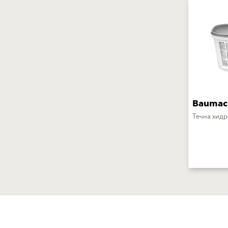
Baumaco
Течна хидр
Производи
Водич