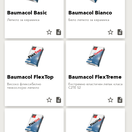
Baumacol Basic
Baumacol Bianco
Лепило за керамика
Бело лепило за керамика
star_border
description
star_border
description
Baumacol FlexTop
Baumacol FlexTreme
Високо флексибилно
Екстремно еластичен лепак класа
тенкослојно лепило
C2TE S2
star_border
description
star_border
description