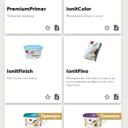
PremiumPrimer
IonitColor
Премиум прајмер
Минерална боја со јони
star_border
description
star_border
description
IonitFinish
IonitFino
Пастозна глет маса
Минерална глет маса и маса за
исполнување на фугата на гипс
картонот
star_border
description
star_border
description
Премиум
Премиум