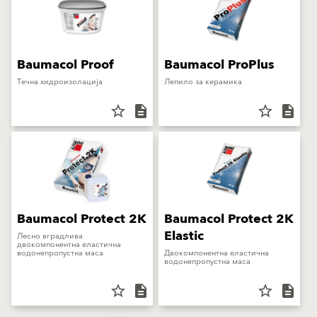
Baumacol Proof
Baumacol ProPlus
Течна хидроизолација
Лепило за керамика
star_border
description
star_border
description
Baumacol Protect 2K
Baumacol Protect 2K
Elastic
Лесно вградлива
двокомпонентна еластична
водонепропустна маса
Двокомпонентна еластична
водонепропустна маса
star_border
description
star_border
description