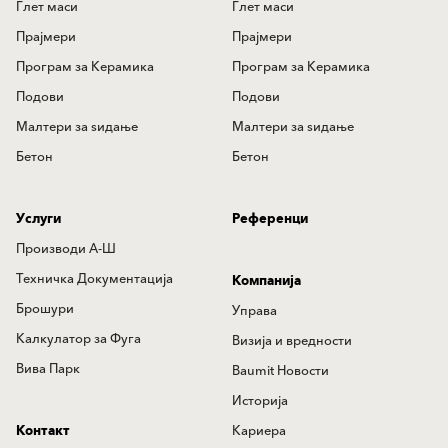
Глет маси
Глет маси
Прајмери
Прајмери
Програм за Керамика
Програм за Керамика
Подови
Подови
Mалтери за ѕидањe
Mалтери за ѕидањe
Бетон
Бетон
Услуги
Референци
Производи А-Ш
Техничка Документација
Компанија
Брошури
Управа
Калкулатор за Фуга
Визија и вредности
Вива Парк
Baumit Новости
Историја
Контакт
Кариера