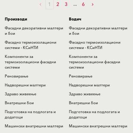
1
2
3
6
Производи
Водич
Фасадни декоративни малтери
Фасадни декоративни малтери
и бои
и бои
Фасадно термоизолациони
Фасадно термоизолациони
системи - КСиНТИ
системи - КСиНТИ
Компоненти за
Компоненти за
термоизолациони фасадни
термоизолациони фасадни
системи
системи
Реновирање
Реновирање
Надворешни малтери
Надворешни малтери
Здраво живеење
Здраво живеење
Внатрешни бои
Внатрешни бои
Подготовка на подлогата и
Подготовка на подлогата и
додатоци
додатоци
Машински внатрешни малтери
Машински внатрешни малтери