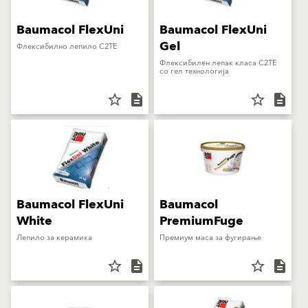
Baumacol FlexUni
Baumacol FlexUni
Gel
Флексибилно лепило C2TE
Флексибилен лепак класа C2TE
со гел технологија
star_border
description
star_border
description
Baumacol FlexUni
Baumacol
White
PremiumFuge
Лепило за керамика
Премиум маса за фугирање
star_border
description
star_border
description