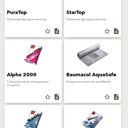
PuraTop
StarTop
Премиум фасаден малтер
Премиум фасаден малтер
star_border
description
star_border
description
Alpha 2000
Baumacol AquaSafe
Саморазливна анхидридна
Хидроизолациона мембрана
кошулка
star_border
description
star_border
description