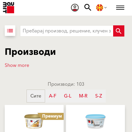
list
Производи
Show more
Производи: 103
Сите
A-F
G-L
M-R
S-Z
Премиум