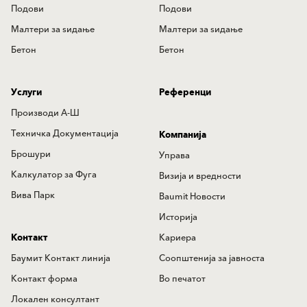
Подови
Подови
Mалтери за ѕидањe
Mалтери за ѕидањe
Бетон
Бетон
Услуги
Референци
Производи А-Ш
Техничка Документација
Компанија
Брошури
Управа
Калкулатор за Фуга
Визија и вредности
Вива Парк
Baumit Новости
Историја
Контакт
Кариера
Баумит Контакт линија
Соопштенија за јавноста
Контакт форма
Во печатот
Локален консултант