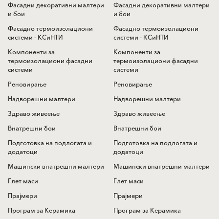
Фасадни декоративни малтери
Фасадни декоративни малтери
и бои
и бои
Фасадно термоизолациони
Фасадно термоизолациони
системи - КСиНТИ
системи - КСиНТИ
Компоненти за
Компоненти за
термоизолациони фасадни
термоизолациони фасадни
системи
системи
Реновирање
Реновирање
Надворешни малтери
Надворешни малтери
Здраво живеење
Здраво живеење
Внатрешни бои
Внатрешни бои
Подготовка на подлогата и
Подготовка на подлогата и
додатоци
додатоци
Машински внатрешни малтери
Машински внатрешни малтери
Глет маси
Глет маси
Прајмери
Прајмери
Програм за Керамика
Програм за Керамика