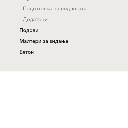
Подготовка на подлогата
Додатоци
Подови
Mалтери за ѕидањe
Бетон
Производи
Водич
Фасадни декоративни
Фасадни декоративни
малтери и бои
малтери и бои
Фасадно
Фасадно
термоизолациони
термоизолациони
системи - КСиНТИ
системи - КСиНТИ
Компоненти за
Компоненти за
термоизолациони
термоизолациони