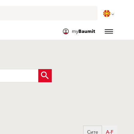
my
Baumit
Сите
A-F