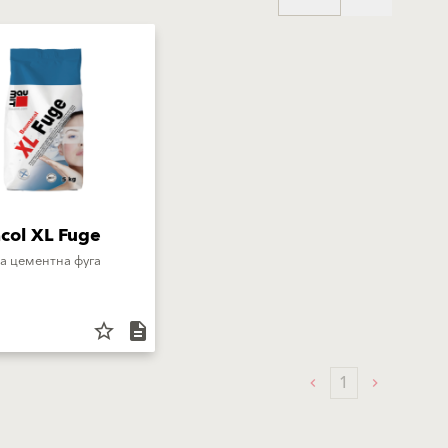
col XL Fuge
а цементна фуга
star_border
description
1