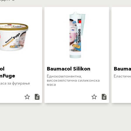
ol
Baumacol Silikon
Bauma
mFuge
Еднокомпонентна,
Еластичн
високоелстична силиконска
аса за фугирање
маса
star_border
description
star_border
description