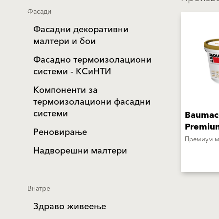
Фасади
Фасадни декоративни
малтери и бои
Фасадно термоизолациони
системи - КСиНТИ
Компоненти за
термоизолациони фасадни
системи
Baumac
Premiu
Реновирање
Премиум м
Надворешни малтери
Внатре
Здраво живеење