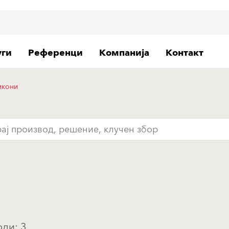
уги
Референци
Компанија
Контакт
икони
ди: 3