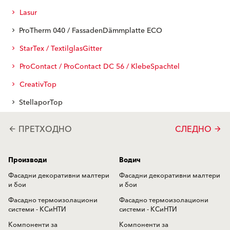
Lasur
ProTherm 040 / FassadenDämmplatte ECO
StarTex / TextilglasGitter
ProContact / ProContact DC 56 / KlebeSpachtel
CreativTop
StellaporTop
ПРЕТХОДНО
СЛЕДНО
arrow_back
arrow_forward
Производи
Водич
Фасадни декоративни малтери
Фасадни декоративни малтери
и бои
и бои
Фасадно термоизолациони
Фасадно термоизолациони
системи - КСиНТИ
системи - КСиНТИ
Компоненти за
Компоненти за