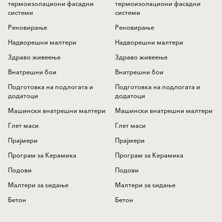
термоизолациони фасадни
термоизолациони фасадни
системи
системи
Реновирање
Реновирање
Надворешни малтери
Надворешни малтери
Здраво живеење
Здраво живеење
Внатрешни бои
Внатрешни бои
Подготовка на подлогата и
Подготовка на подлогата и
додатоци
додатоци
Машински внатрешни малтери
Машински внатрешни малтери
Глет маси
Глет маси
Прајмери
Прајмери
Програм за Керамика
Програм за Керамика
Подови
Подови
Mалтери за ѕидањe
Mалтери за ѕидањe
Бетон
Бетон