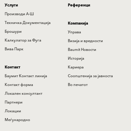
Услуги
Референци
Производи А-Ш
Техничка Документација
Компанија
Брошури
Управа
Калкулатор за Фуга
Визија и вредности
Вива Парк
Baumit Новости
Историја
Контакт
Кариера
Баумит Контакт линија
Соопштенија за јавноста
Контакт форма
Во печатот
Локален консултант
Партнери
Локации
Меѓународно