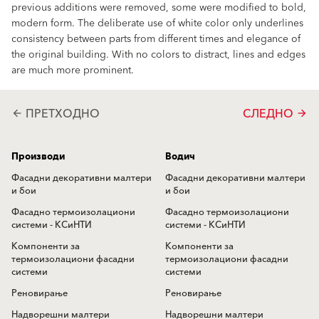
previous additions were removed, some were modified to bold,
modern form. The deliberate use of white color only underlines
consistency between parts from different times and elegance of
the original building. With no colors to distract, lines and edges
are much more prominent.
ПРЕТХОДНО
СЛЕДНО
arrow_back
arrow_forward
Производи
Водич
Фасадни декоративни малтери
Фасадни декоративни малтери
и бои
и бои
Фасадно термоизолациони
Фасадно термоизолациони
системи - КСиНТИ
системи - КСиНТИ
Компоненти за
Компоненти за
термоизолациони фасадни
термоизолациони фасадни
системи
системи
Реновирање
Реновирање
Надворешни малтери
Надворешни малтери