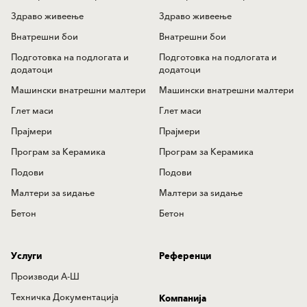
Здраво живеење
Здраво живеење
Внатрешни бои
Внатрешни бои
Подготовка на подлогата и
Подготовка на подлогата и
додатоци
додатоци
Машински внатрешни малтери
Машински внатрешни малтери
Глет маси
Глет маси
Прајмери
Прајмери
Програм за Керамика
Програм за Керамика
Подови
Подови
Mалтери за ѕидањe
Mалтери за ѕидањe
Бетон
Бетон
Услуги
Референци
Производи А-Ш
Техничка Документација
Компанија