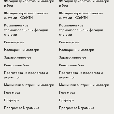
Фасадни декоративни малтери
Фасадни декоративни малтери
и бои
и бои
Фасадно термоизолациони
Фасадно термоизолациони
системи - КСиНТИ
системи - КСиНТИ
Компоненти за
Компоненти за
термоизолациони фасадни
термоизолациони фасадни
системи
системи
Реновирање
Реновирање
Надворешни малтери
Надворешни малтери
Здраво живеење
Здраво живеење
Внатрешни бои
Внатрешни бои
Подготовка на подлогата и
Подготовка на подлогата и
додатоци
додатоци
Машински внатрешни малтери
Машински внатрешни малтери
Глет маси
Глет маси
Прајмери
Прајмери
Програм за Керамика
Програм за Керамика