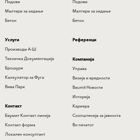
Подови
Подови
Mалтери за ѕидањe
Mалтери за ѕидањe
Бетон
Бетон
Услуги
Референци
Производи А-Ш
Техничка Документација
Компанија
Брошури
Управа
Калкулатор за Фуга
Визија и вредности
Вива Парк
Baumit Новости
Историја
Контакт
Кариера
Баумит Контакт линија
Соопштенија за јавноста
Контакт форма
Во печатот
Локален консултант