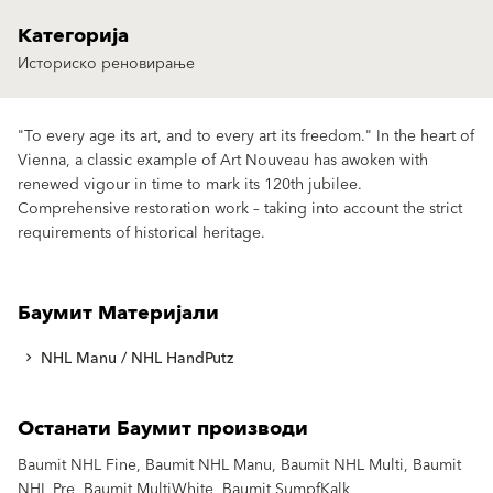
Категорија
Историско реновирање
"To every age its art, and to every art its freedom." In the heart of
Vienna, a classic example of Art Nouveau has awoken with
renewed vigour in time to mark its 120th jubilee.
Comprehensive restoration work – taking into account the strict
requirements of historical heritage.
Баумит Материјали
NHL Manu / NHL HandPutz
Останати Баумит производи
Baumit NHL Fine, Baumit NHL Manu, Baumit NHL Multi, Baumit
NHL Pre, Baumit MultiWhite, Baumit SumpfKalk