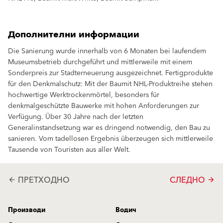
Дополнителни информации
Die Sanierung wurde innerhalb von 6 Monaten bei laufendem
Museumsbetrieb durchgeführt und mittlerweile mit einem
Sonderpreis zur Stadterneuerung ausgezeichnet. Fertigprodukte
für den Denkmalschutz: Mit der Baumit NHL-Produktreihe stehen
hochwertige Werktrockenmörtel, besonders für
denkmalgeschützte Bauwerke mit hohen Anforderungen zur
Verfügung. Über 30 Jahre nach der letzten
Generalinstandsetzung war es dringend notwendig, den Bau zu
sanieren. Vom tadellosen Ergebnis überzeugen sich mittlerweile
Tausende von Touristen aus aller Welt.
ПРЕТХОДНО
СЛЕДНО
arrow_back
arrow_forward
Производи
Водич