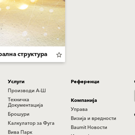
рална структура
star_border
Услуги
Референци
Производи А-Ш
Техничка
Компанија
Документација
Управа
Брошури
Визија и вредности
Калкулатор за Фуга
Baumit Новости
Вива Парк