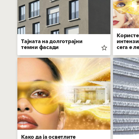
Користе
Тајната на долготрајни
интензи
темни фасади
сега е л
star_border
Како да ја осветлите