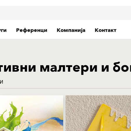
уги
Референци
Компанија
Контакт
тивни малтери и бо
МИ