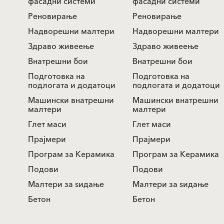
фасадни системи
фасадни системи
Реновирање
Реновирање
Надворешни малтери
Надворешни малтери
Здраво живеење
Здраво живеење
Внатрешни бои
Внатрешни бои
Подготовка на
Подготовка на
подлогата и додатоци
подлогата и додатоци
Машински внатрешни
Машински внатрешни
малтери
малтери
Глет маси
Глет маси
Прајмери
Прајмери
Програм за Керамика
Програм за Керамика
Подови
Подови
Mалтери за ѕидањe
Mалтери за ѕидањe
Бетон
Бетон