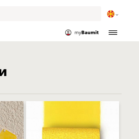
my
Baumit
и