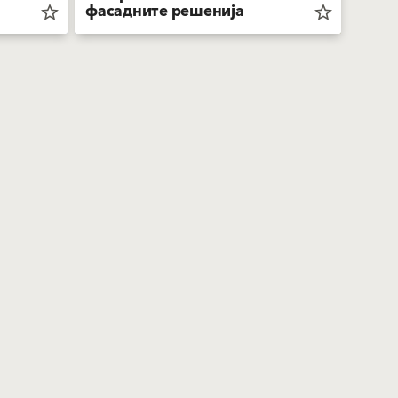
фасадните решенија
star_border
star_border