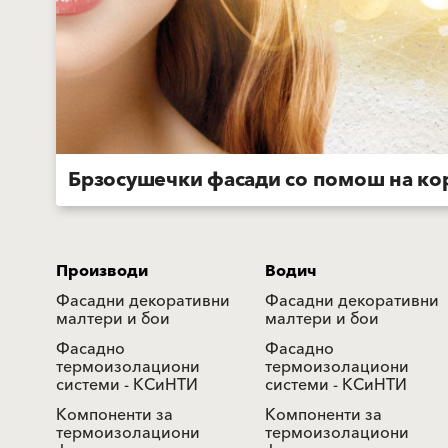
Брзосушечки фасади со помош на ко
Производи
Водич
Фасадни декоративни
Фасадни декоративни
малтери и бои
малтери и бои
Фасадно
Фасадно
термоизолациони
термоизолациони
системи - КСиНТИ
системи - КСиНТИ
Компоненти за
Компоненти за
термоизолациони
термоизолациони