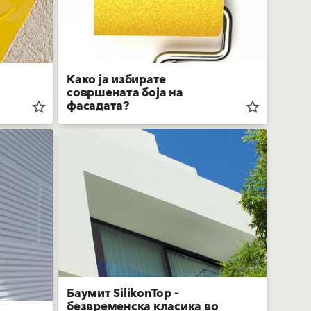
Како ја избирате
совршената боја на
фасадата?
star_border
star_border
Баумит SilikonTop –
безвременска класика во