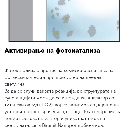
Активирање на фотокатализа
Фотокатализа е процес на хемиско распаѓање на
органски материи при присуство на дневна
светлина.
За да се случи ваквата реакција, во структурата на
супстанцијата мора да се изгради катализатор со
титански оксид (TiO2), кој се активира со дејство на
ултравиолетово зрачење од сонце. Благодарение на
новиот фотокатализатор и уникатната моќ на
светлината, сега Baumit Nanopor добива нов,