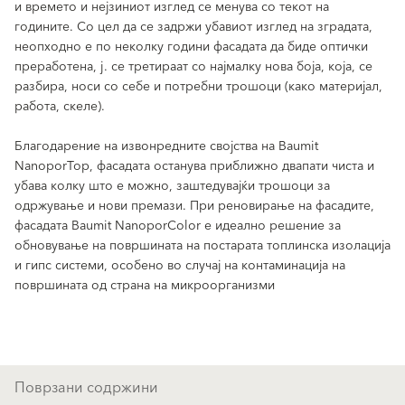
и времето и нејзиниот изглед се менува со текот на
годините. Со цел да се задржи убавиот изглед на зградата,
неопходно е по неколку години фасадата да биде оптички
преработена, j. се третираат со најмалку нова боја, која, се
разбира, носи со себе и потребни трошоци (како материјал,
работа, скеле).
Благодарение на извонредните својства на Baumit
NanoporTop, фасадата останува приближно двапати чиста и
убава колку што е можно, заштедувајќи трошоци за
одржување и нови премази. При реновирање на фасадите,
фасадата Baumit NanoporColor е идеално решение за
обновување на површината на постарата топлинска изолација
и гипс системи, особено во случај на контаминација на
површината од страна на микроорганизми
Поврзани содржини