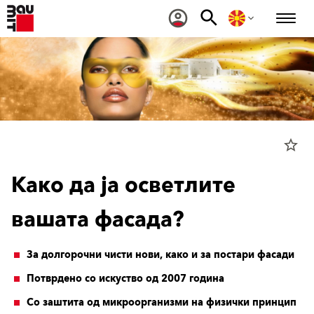
star_border
Како да ја осветлите
вашата фасада?
За долгорочни чисти нови, како и за постари фасади
Потврдено со искуство од 2007 година
Со заштита од микроорганизми на физички принцип