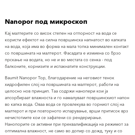
Nanopor под микроскоп
Кај малтерите со висок степен на отпорност на вода се
користи ефектот на силна површинска напнатост во капката
на вода, која има во форма на мала топка минимален контакт
со површината на малтерот. Фасадата е измиена со брзо
прскање на водата, но не и во местата со сенка - под
балконите, корнизите и испакнатите конструкции.
Baumit Nanopor Top, благодарение на неговиот тенок
хидрофилен слој на површината на малтерот, работи на
целосно нов принцип. Таа содржи нанопери кои ја
апсорбираат влажноста и го намалуваат површинскиот напон
во капка вода. Оваа вода се провлекува во горниот слој на
малтерот и при повторното испарување, врши притисок врз
нечистотиите кои се зафатени со рендерирање.
Нанопорите се активни при преквалификација на режимот за
оптимална влажност, не само во допир со дожд, туку и со