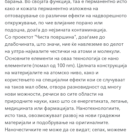
барања. Во својата функција, таа е перманентно исто
како и кожата перманентно изложена на
оптоварување со различни ефекти на надворешното
опкружување, по чие влијание порано или
подоцна, доаѓа до нејзината контаминација.
Со проектот "Чиста површина", доаѓаме до
длабочината, што значи, ние ќе навлеземе во делот
на ултра-најмалите честички на атоми и молекули.
Основните елементи на оваа технологија се нано
елементите (помал од 100 nm). Целната конструкција
на материјалите на атомско ниво, како и
користењето на специјални ефекти кои се случуваат
на таков мал обем, отвора разновидност од многу
нови можности, речиси во сите области на
природните науки, како што се енергетиката, летање,
медицината или фармацијата. Нанотехнологиите,
исто така, овозможуваат развој на нови градежни
материјали и подобрување на оригиналните.
Наночестичките не може да се видат; сепак, можеме