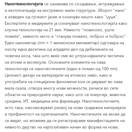
Нанотехнологијата
се занимава со создавање, истражување
и експлоатација на екстремно мали структури. Зборот "нано"
е изведен од грчкиот јазик и означува нешто како "џуџе".
Експертите и медиумите ја означуваат нанотехнологијата како
клучна технологија на 21 век. Наместо "повисоко, уште
повеќе", нивното мото е "станува помало, побрзо и побрзо".
Еден нанометар (nm = 1 милионски милиметар) одговара на
околу една десетина од илјадити дел од дебелината на
човечка коса, така што веќе сме во ултра-најмалата честичка
на атоми и молекули. Основните елементи на оваа
технологија се наночестичките (еден е помал од 100 nm).
Целниот дизајн на материјали на атомско ниво, како и
употребата на специјални феномени кои се јавуваат во оваа
мала скала, отвора многу нови можности, речиси во сите
области на природните науки, како што се енергија, животна
средина, ИТ, медицина или фармација. Нанотехнологиите,
исто така, овозможуваат развој на нови градежни материјали
и префинетост на оригиналните. Наночестичките не може да
се видат, но можеме да ги регистрираме манифестациите на
нивното дејство на најпозитивен начин во форма на нови,