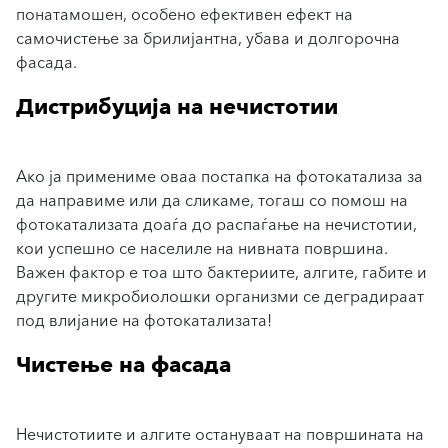
понатамошен, особено ефективен ефект на
самочистење за брилијантна, убава и долгорочна
фасада.
Дистрибуција на нечистотии
Ако ја примениме оваа постапка на фотокатализа за
да направиме или да сликаме, тогаш со помош на
фотокатализата доаѓа до распаѓање на нечистотии,
кои успешно се населиле на нивната површина.
Важен фактор е тоа што бактериите, алгите, габите и
другите микробиолошки организми се деградираат
под влијание на фотокатализата!
Чистење на фасада
Нечистотиите и алгите остануваат на површината на