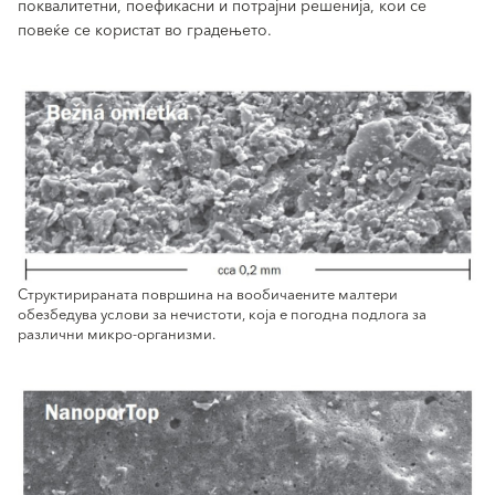
поквалитетни, поефикасни и потрајни решенија, кои се
повеќе се користат во градењето.
Структирираната површина на вообичаените малтери
обезбедува услови за нечистоти, која е погодна подлога за
различни микро-организми.