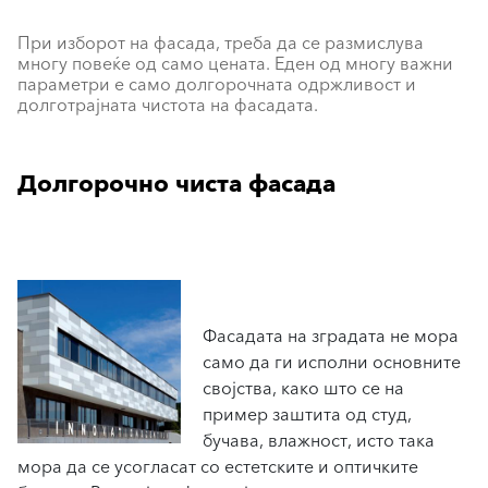
При изборот на фасада, треба да се размислува
многу повеќе од само цената. Еден од многу важни
параметри е само долгорочната одржливост и
долготрајната чистота на фасадата.
Долгорочно чиста фасада
Фасадата на зградата не мора
само да ги исполни основните
својства, како што се на
пример заштита од студ,
бучава, влажност, исто така
мора да се усогласат со естетските и оптичките