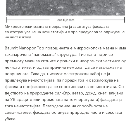
Микроскопски мазната површина ја заштитува фасадата
со отстранување на нечистотија и е прв предуслов за одржување
на чист изглед.
Baumit Nanopor Top површината е микроскопска мазна и има
таканаречена "наномазна" структура. Тие нано пори се
премногу мали за ситните органски и неоргански честички од
нечистотиите, и од таа причина неможат да се наталожат на
површината. Така да, нискиот електронски набој не ја
привлекува нечистотијата, па поради тоа и овозможува на
фасадата поефикасно да се спротистави на нечистотијата. Со
дејството на природните сили(пр. ветар, дожд, снег, влијани
на УВ зраците или промената на температурата) фасадата ја
трга нечистотијата. Благодарение на способноста на
самочистење, фасадата останува природно чиста и секогаш
убава.