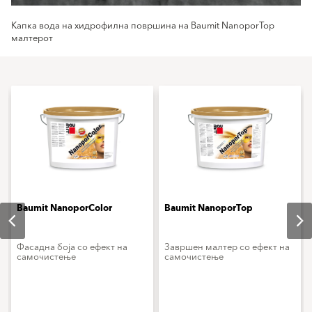
Капка вода на хидрофилна површина на Baumit NanoporTop
малтерот
Baumit NanoporColor
Baumit NanoporTop
Фасадна боја со ефект на
Завршен малтер со ефект на
самочистење
самочистење