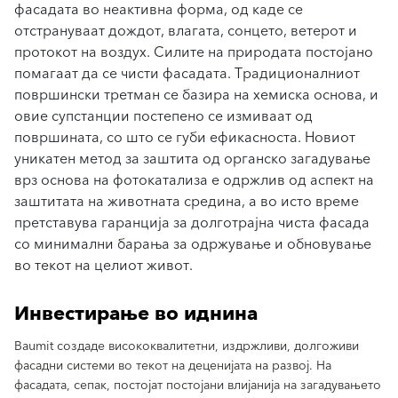
фасадата во неактивна форма, од каде се
отстрануваат дождот, влагата, сонцето, ветерот и
протокот на воздух. Силите на природата постојано
помагаат да се чисти фасадата. Традиционалниот
површински третман се базира на хемиска основа, и
овие супстанции постепено се измиваат од
површината, со што се губи ефикасноста. Новиот
уникатен метод за заштита од органско загадување
врз основа на фотокатализа е одржлив од аспект на
заштитата на животната средина, а во исто време
претставува гаранција за долготрајна чиста фасада
со минимални барања за одржување и обновување
во текот на целиот живот.
Инвестирање во иднина
Baumit создаде висококвалитетни, издржливи, долгоживи
фасадни системи во текот на деценијата на развој. На
фасадата, сепак, постојат постојани влијанија на загадувањето