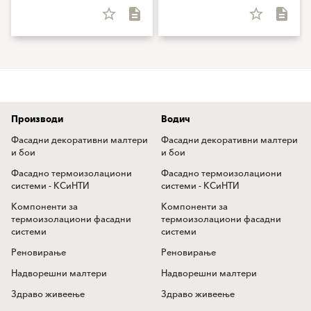
star_border
description
star_border
description
Производи
Водич
Фасадни декоративни малтери
Фасадни декоративни малтери
и бои
и бои
Фасадно термоизолациони
Фасадно термоизолациони
системи - КСиНТИ
системи - КСиНТИ
Компоненти за
Компоненти за
термоизолациони фасадни
термоизолациони фасадни
системи
системи
Реновирање
Реновирање
Надворешни малтери
Надворешни малтери
Здраво живеење
Здраво живеење