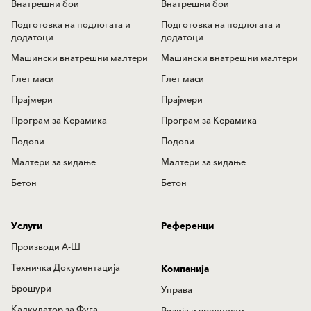
Внатрешни бои
Внатрешни бои
Подготовка на подлогата и
Подготовка на подлогата и
додатоци
додатоци
Машински внатрешни малтери
Машински внатрешни малтери
Глет маси
Глет маси
Прајмери
Прајмери
Програм за Керамика
Програм за Керамика
Подови
Подови
Mалтери за ѕидањe
Mалтери за ѕидањe
Бетон
Бетон
Услуги
Референци
Производи А-Ш
Техничка Документација
Компанија
Брошури
Управа
Калкулатор за Фуга