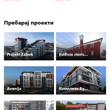
Пребарај проекти
Projekt Zabok
Edificio storico Preganziol (TV)
Avenija
Комплекс Букет