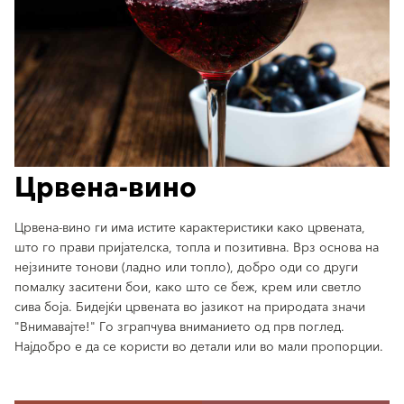
Црвена-вино
Црвена-вино ги има истите карактеристики како црвената,
што го прави пријателска, топла и позитивна. Врз основа на
нејзините тонови (ладно или топло), добро оди со други
помалку заситени бои, како што се беж, крем или светло
сива боја. Бидејќи црвената во јазикот на природата значи
"Внимавајте!" Го зграпчува вниманието од прв поглед.
Најдобро е да се користи во детали или во мали пропорции.