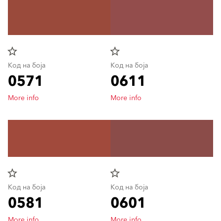
star_border
star_border
Код на боја
Код на боја
0571
0611
More info
More info
star_border
star_border
Код на боја
Код на боја
0581
0601
More info
More info