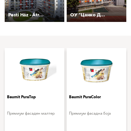
Pesti Ház – Átrium 3
ОУ "Цанко Дюстабанов"
Baumit PuraTop
Baumit PuraColor
Премиум фасаден малтер
Премиум фасадна боја