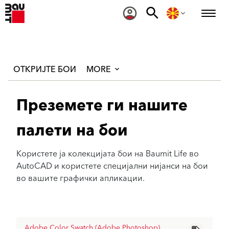
ОТКРИЈТЕ БОИ
MORE
Преземете ги нашите
палети на бои
Користете ја колекцијата бои на Baumit Life во
AutoCAD и користете специјални нијанси на бои
во вашите графички апликации.
Adobe Color Swatch (Adobe Photoshop)