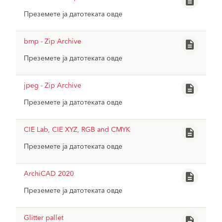
description
Преземете ја датотеката овде
baumit-nemetschekallplan.zip
file_download
bmp - Zip Archive
description
Преземете ја датотеката овде
baumit-bmp.zip
file_download
jpeg - Zip Archive
description
Преземете ја датотеката овде
baumit-jpg.zip
file_download
CIE Lab, CIE XYZ, RGB and CMYK
description
Преземете ја датотеката овде
baumit-die-lab-rgb-cmyk.xlsx
file_download
ArchiCAD 2020
description
Преземете ја датотеката овде
baumit-archiCAD-2020.zip
file_download
Glitter pallet
description