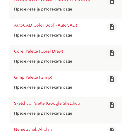
description
Преземете ја датотеката овде
baumit-adobe-color-swatch-photosho
file_download
p.zip
AutoCAD Color Book (AutoCAD)
description
Преземете ја датотеката овде
baumit-AutoCAD-ColorBook.zip
file_download
Corel Palette (Corel Draw)
description
Преземете ја датотеката овде
baumit-core-palette.zip
file_download
Gimp Palette (Gimp)
description
Преземете ја датотеката овде
baumit-gimp-palette.zip
file_download
Sketchup Palette (Google Sketchup)
description
Преземете ја датотеката овде
baumit-sketchup-palette-google-sketch
file_download
up.zip
Nemetschek Allplan