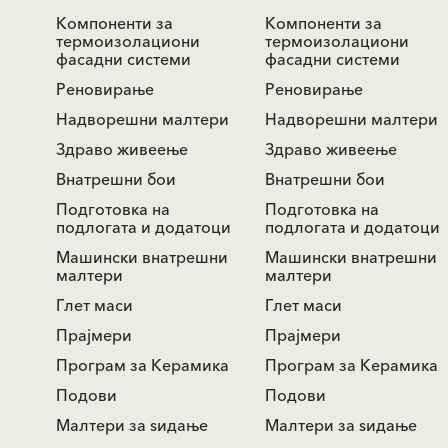
Компоненти за
Компоненти за
термоизолациони
термоизолациони
фасадни системи
фасадни системи
Реновирање
Реновирање
Надворешни малтери
Надворешни малтери
Здраво живеење
Здраво живеење
Внатрешни бои
Внатрешни бои
Подготовка на
Подготовка на
подлогата и додатоци
подлогата и додатоци
Машински внатрешни
Машински внатрешни
малтери
малтери
Глет маси
Глет маси
Прајмери
Прајмери
Програм за Керамика
Програм за Керамика
Подови
Подови
Mалтери за ѕидањe
Mалтери за ѕидањe