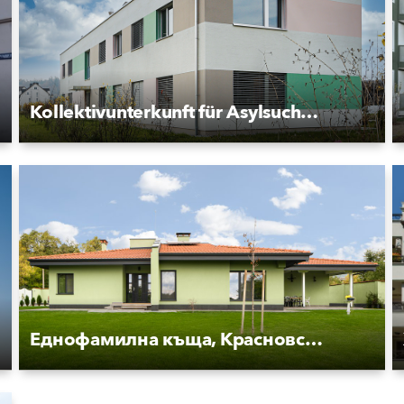
Kollektivunterkunft für Asylsuchende Rankstrasse
Еднофамилна къща, Красновски минерални бани