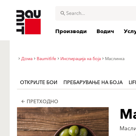
Производи
Водич
Усл
Дома
Baumitlife
Инспирација на боја
Маслинка
ОТКРИЈТЕ БОИ
ПРЕБАРУВАЊЕ НА БОЈА
LI
ПРЕТХОДНО
arrow_back
М
Масли