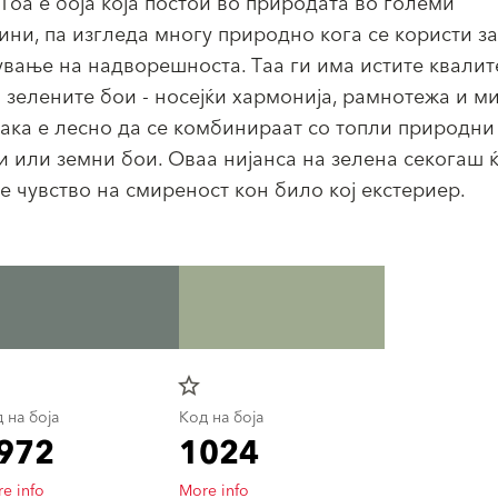
 Тоа е боја која постои во природата во големи
ини, па изгледа многу природно кога се користи за
ување на надворешноста. Таа ги има истите квалит
и зелените бои - носејќи хармонија, рамнотежа и ми
така е лесно да се комбинираат со топли природни
и или земни бои. Оваа нијанса на зелена секогаш 
е чувство на смиреност кон било кој екстериер.
star_border
 на боја
Код на боја
972
1024
e info
More info