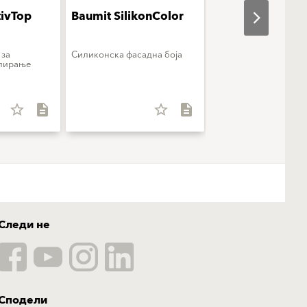
tivTop
Baumit SilikonColor
Baumit SilikatCo
 за
Силиконска фасадна боја
Силикатна фасадна б
лирање
star_border
description
star_border
description
star_b
Следи не
Сподели