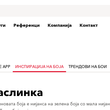
уги
Референци
Компанија
Контакт
FE APP
ИНСПИРАЦИЈА НА БОЈА
ТРЕНДОВИ НА БОИ
аслинка
новата боја е нијанса на зелена боја со мала нијан