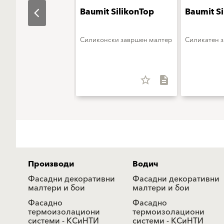
t CrystalTop
Baumit SilikonTop
Baumit Si
Силиконски завршен малтер
Силикатен 
star_border
description
star_border
description
Производи
Водич
Фасадни декоративни
Фасадни декоративни
малтери и бои
малтери и бои
Фасадно
Фасадно
термоизолациони
термоизолациони
системи - КСиНТИ
системи - КСиНТИ