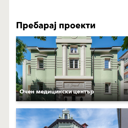
Пребарај проекти
Очен медицински център