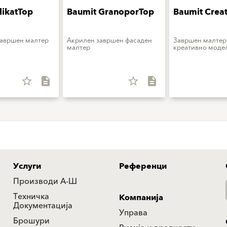
likatTop
Baumit GranoporTop
Baumit Crea
завршен малтер
Акрилен завршен фасаден
Завршен малтер
малтер
креативно моде
star_border
description
star_border
description
Услуги
Референци
Производи А-Ш
Техничка
Компанија
Документација
Управа
Брошури