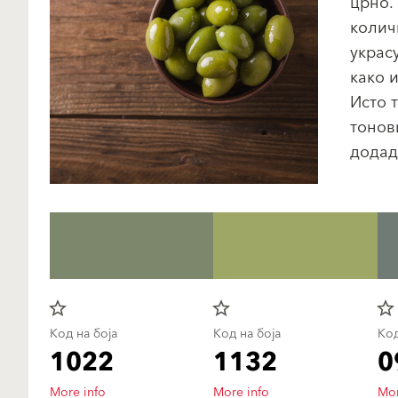
црно.
колич
украс
како 
Исто 
тонов
додад
star_border
star_border
star_border
Код на боја
Код на боја
Код
1022
1132
0
More info
More info
Mor