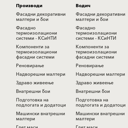
Производи
Водич
Фасадни декоративни
Фасадни декоративни
малтери и бои
малтери и бои
Фасадно
Фасадно
термоизолациони
термоизолациони
системи - КСиНТИ
системи - КСиНТИ
Компоненти за
Компоненти за
термоизолациони
термоизолациони
фасадни системи
фасадни системи
Реновирање
Реновирање
Надворешни малтери
Надворешни малтери
Здраво живеење
Здраво живеење
Внатрешни бои
Внатрешни бои
Подготовка на
Подготовка на
подлогата и додатоци
подлогата и додатоци
Машински внатрешни
Машински внатрешни
малтери
малтери
Глет маси
Глет маси