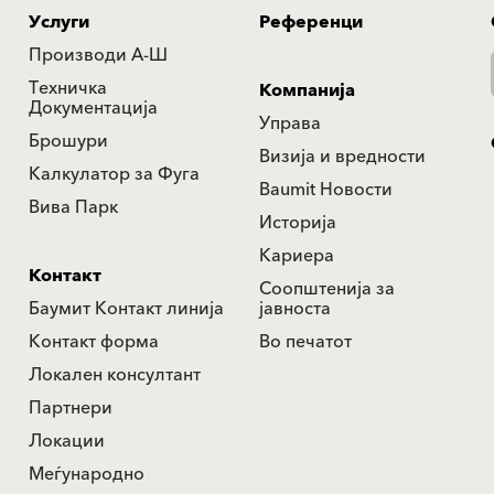
Услуги
Референци
Производи А-Ш
Техничка
Компанија
Документација
Управа
Брошури
Визија и вредности
Калкулатор за Фуга
Baumit Новости
Вива Парк
Историја
Кариера
Контакт
Соопштенија за
Баумит Контакт линија
јавноста
Контакт форма
Во печатот
Локален консултант
Партнери
Локации
Меѓународно