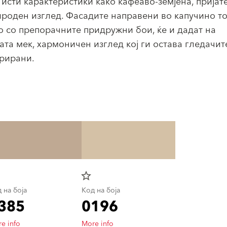
 исти карактеристики како кафеаво-земјена, пријат
ироден изглед. Фасадите направени во капучино т
о со препорачните придружни бои, ќе и дадат на
ата мек, хармоничен изглед кој ги остава гледачит
рирани.
star_border
 на боја
Код на боја
385
0196
e info
More info