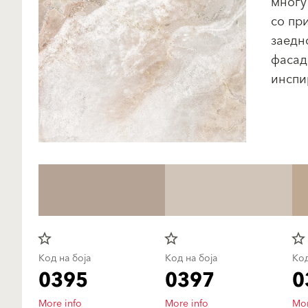
многу
со пр
заедн
фасад
инспи
star_border
star_border
star_border
Код на боја
Код на боја
Код
0395
0397
0
More info
More info
Mor