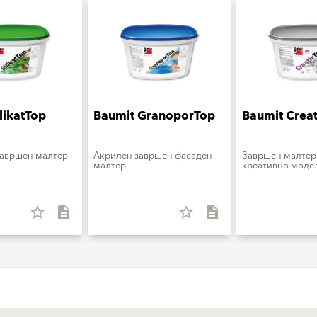
likatTop
Baumit GranoporTop
Baumit Crea
завршен малтер
Акрилен завршен фасаден
Завршен малтер
малтер
креативно моде
star_border
description
star_border
description