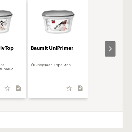
tivTop
Baumit UniPrimer
Baumit SilikonC
 за
Универзален прајмер
Силиконска фасадна 
лирање
star_border
description
star_border
description
star_b