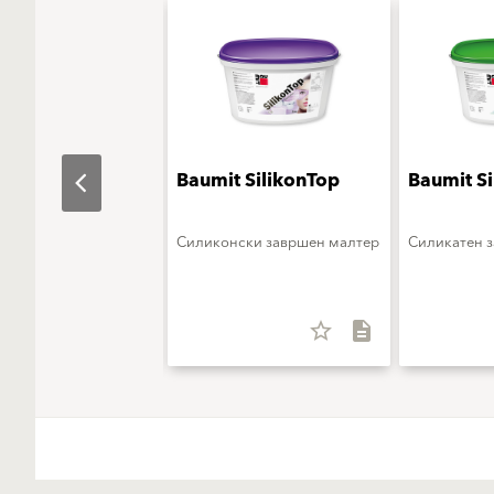
t DuoTop
Baumit SilikonTop
Baumit Si
н завршен малтер
Силиконски завршен малтер
Силикатен 
star_border
description
star_border
description