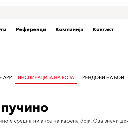
уги
Референци
Компанија
Контакт
FE APP
ИНСПИРАЦИЈА НА БОЈА
ТРЕНДОВИ НА БОИ
апучино
ино е средна нијанса на кафена боја. Ова значи де