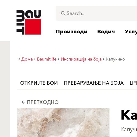
Производи
Водич
Усл
Дома
Baumitlife
Инспирација на боја
Капучино
ОТКРИЈТЕ БОИ
ПРЕБАРУВАЊЕ НА БОЈА
LI
ПРЕТХОДНО
arrow_back
К
Капуч