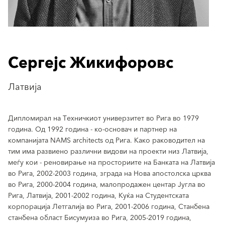
Сергејс Жикифоровс
Латвија
Дипломирал на Техничкиот универзитет во Рига во 1979
година. Од 1992 година - ко-основач и партнер на
компанијата NAMS architects од Рига. Како раководител на
тим има развиено различни видови на проекти низ Латвија,
меѓу кои - реновирање на просториите на Банката на Латвија
во Рига, 2002-2003 година, зграда на Нова апостолска црква
во Рига, 2000-2004 година, малопродажен центар Југла во
Рига, Латвија, 2001-2002 година, Куќа на Студентската
корпорација Летгалија во Рига, 2001-2006 година, Станбена
станбена област Бисумуиза во Рига, 2005-2019 година,