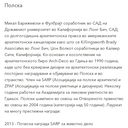
Полска
Михал Барижевски е Фулбрајт соработник во САД на
Државниот универзитет во Калифорнија во Лонг Бич, САД,
со долгогодишна архитектонска пракса во американските
архитектонски канцеларии како што се Killingsworth Brady
Associates во Лонг Бич, Џон Волкот соработници во Калвер
Сити, Калифорнија. Ко-основач и косопственик на
архитектонското биро Arch-Deco во Гдиња во 1990 година,
каде што беа креирани дизајни на архитектонски реализации
постојано наградувани и објавувани во Полска и во
странство. Член на SARP (Асоцијација на полски архитекти) и
ZPAP (Асоцијација на полски уметници и дизајнери). Неколку
години работел на Академијата за ликовни уметности во
Гдањск. Полски шампион во сквош на Отвореното првенство
во сквош во 2004 година (категорија над 50 години). Лауреат
на многу престижни награди:
2013 - Почесна награда SARP за животно дело