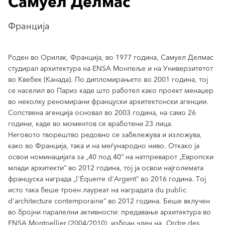
Самуел Делмас
Франција
Роден во Орилак, Франција, во 1977 година, Самуел Делмас
студирал архитектура на ENSA Монпеље и на Универзитетот
во Квебек (Канада). По дипломирањето во 2001 година, тој
се населил во Париз каде што работел како проект менаџер
во неколку реномирани француски архитектонски агенции.
Сопствена агенција основал во 2003 година, на само 26
години, каде во моментов се вработени 23 лица.
Неговото творештво редовно се забележува и изложува,
како во Франција, така и на меѓународно ниво. Откако ја
освои номинацијата за „40 под 40“ на натпреварот „Европски
млади архитекти“ во 2012 година, тој ја освои најголемата
француска награда „l'Équerre d'Argent“ во 2016 година. Тој
исто така беше троен лауреат на наградата du public
d'architecture contemporaine“ во 2012 година. Беше вклучен
во бројни паралелни активности: предавање архитектура во
ENSA Montpellier (2004/2010), избран член на „Ordre des