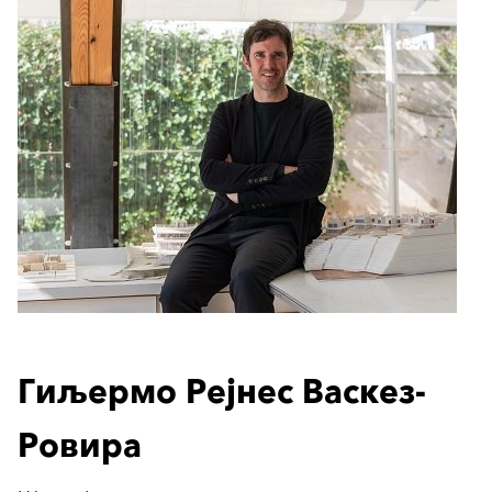
Гиљермо Рејнес Васкез-
Ровира