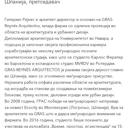
Шпанија, претседавач
Гилермо Рејнес е архитект директор и основач на GRAS-
Reynés Arquitectos, млада фирма со одлична проекција во
областа на архитектурата и урбаниот дизајн.
Дипломирал архитектура на Универзитетот во Навара, а
подоцна ја започнал својата професионална кариера
соработувајќи во неколку меѓународно познати
архитектонски студија, како што се студиото Карлос Фератер
во Барселона и холандското студио MVRDV во Ротердам.
GRAS-REYNÉS ARQUITECTOS ја развива својата дејност главно
во Шпанија, иако со зголемено меѓународно присуство.
Нејзината работа опфаќа различни области на архитектурата,
од изградба на станови до создавање на повеќесемејни
блокови, преку хотели, деловни згради или урбан дизајн.
Во 2008 година, ГРАС победи на меѓународниот натпревар
за новиот Ecocity во Монтекорво (Логроњо, Шпанија). Врв за
архитектите на GRAS што и дадоа меѓународно внимание на
фирмата. Во 2016 година, студиото беше покането да
учествува на изложбата „Време, простор, егзистенција“ на 15-