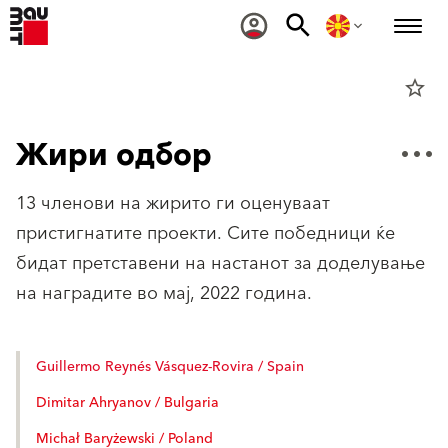
star_border
Жири одбор
13 членови на жирито ги оценуваат
пристигнатите проекти. Сите победници ќе
бидат претставени на настанот за доделување
на наградите во мај, 2022 година.
Guillermo Reynés Vásquez-Rovira / Spain
Dimitar Ahryanov / Bulgaria
Michał Baryżewski / Poland