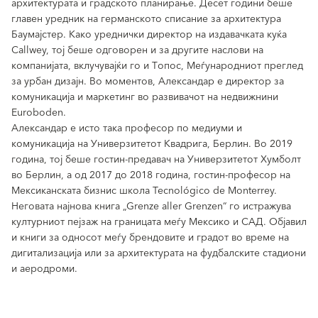
архитектурата и градското планирање. Десет години беше
главен уредник на германското списание за архитектура
Баумајстер. Како уреднички директор на издавачката куќа
Callwey, тој беше одговорен и за другите наслови на
компанијата, вклучувајќи го и Топос, Меѓународниот преглед
за урбан дизајн. Во моментов, Александар е директор за
комуникација и маркетинг во развивачот на недвижнини
Euroboden.
Александар е исто така професор по медиуми и
комуникација на Универзитетот Квадрига, Берлин. Во 2019
година, тој беше гостин-предавач на Универзитетот Хумболт
во Берлин, а од 2017 до 2018 година, гостин-професор на
Мексиканската бизнис школа Tecnológico de Monterrey.
Неговата најнова книга „Grenze aller Grenzen“ го истражува
културниот пејзаж на границата меѓу Мексико и САД. Објавил
и книги за односот меѓу брендовите и градот во време на
дигитализација или за архитектурата на фудбалските стадиони
и аеродроми.