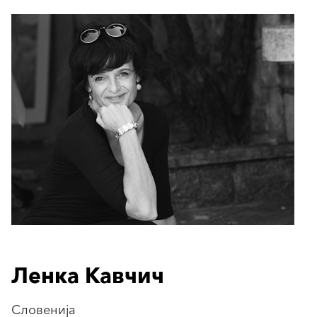
Ленка Кавчич
Словенија