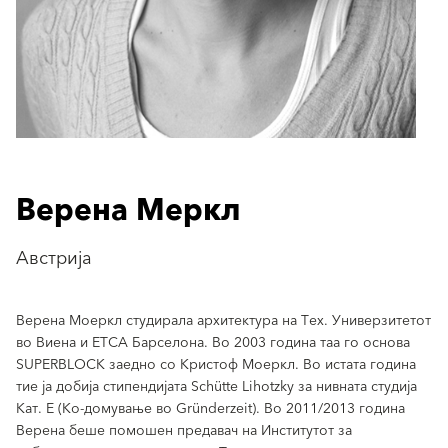
Верена Меркл
Австрија
Верена Моеркл студирала архитектура на Тех. Универзитетот
во Виена и ЕТСА Барселона. Во 2003 година таа го основа
SUPERBLOCK заедно со Кристоф Моеркл. Во истата година
тие ја добија стипендијата Schütte Lihotzky за нивната студија
Кат. Е (Ко-домување во Gründerzeit). Во 2011/2013 година
Верена беше помошен предавач на Институтот за