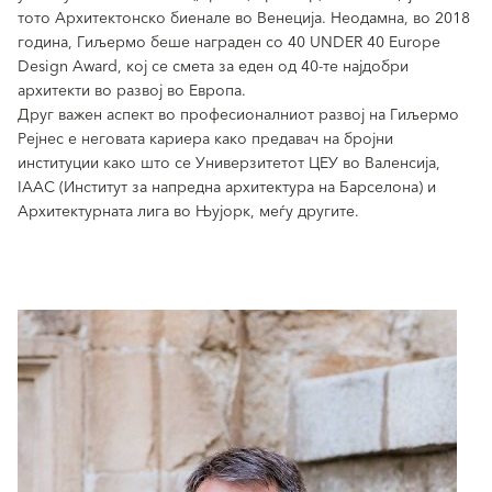
тото Архитектонско биенале во Венеција. Неодамна, во 2018
година, Гиљермо беше награден со 40 UNDER 40 Europe
Design Award, кој се смета за еден од 40-те најдобри
архитекти во развој во Европа.
Друг важен аспект во професионалниот развој на Гиљермо
Рејнес е неговата кариера како предавач на бројни
институции како што се Универзитетот ЦЕУ во Валенсија,
IAAC (Институт за напредна архитектура на Барселона) и
Архитектурната лига во Њујорк, меѓу другите.