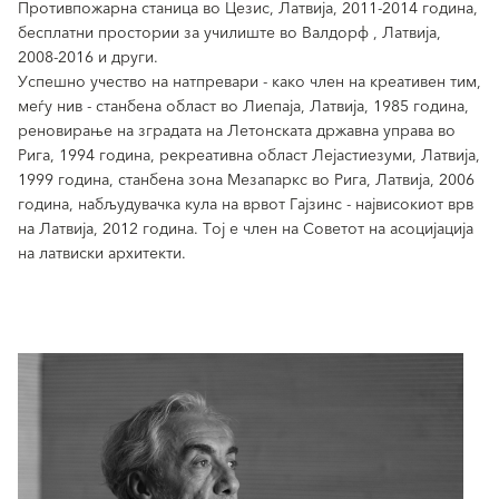
Противпожарна станица во Цезис, Латвија, 2011-2014 година,
бесплатни простории за училиште во Валдорф , Латвија,
2008-2016 и други.
Успешно учество на натпревари - како член на креативен тим,
меѓу нив - станбена област во Лиепаја, Латвија, 1985 година,
реновирање на зградата на Летонската државна управа во
Рига, 1994 година, рекреативна област Лејастиезуми, Латвија,
1999 година, станбена зона Мезапаркс во Рига, Латвија, 2006
година, набљудувачка кула на врвот Гајзинс - највисокиот врв
на Латвија, 2012 година. Тој е член на Советот на асоцијација
на латвиски архитекти.