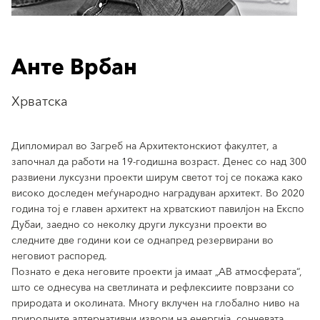
Анте Врбан
Хрватска
Дипломирал во Загреб на Архитектонскиот факултет, а
започнал да работи на 19-годишна возраст. Денес со над 300
развиени луксузни проекти ширум светот тој се покажа како
високо доследен меѓународно наградуван архитект. Во 2020
година тој е главен архитект на хрватскиот павилјон на Експо
Дубаи, заедно со неколку други луксузни проекти во
следните две години кои се однапред резервирани во
неговиот распоред.
Познато е дека неговите проекти ја имаат „АВ атмосферата“,
што се однесува на светлината и рефлексиите поврзани со
природата и околината. Многу вклучен на глобално ниво на
природните алтернативни извори на енергија, сончевата