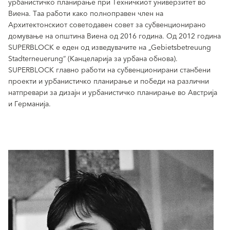
урбанистичко планирање при Техничкиот универзитет во
Виена. Таа работи како полноправен член на
Архитектонскиот советодавен совет за субвенционирано
домување на општина Виена од 2016 година. Од 2012 година
SUPERBLOCK е еден од изведувачите на „Gebietsbetreuung
Stadterneuerung“ (Канцеларија за урбана обнова).
SUPERBLOCK главно работи на субвенционирани станбени
проекти и урбанистичко планирање и победи на различни
натпревари за дизајн и урбанистичко планирање во Австрија
и Германија.