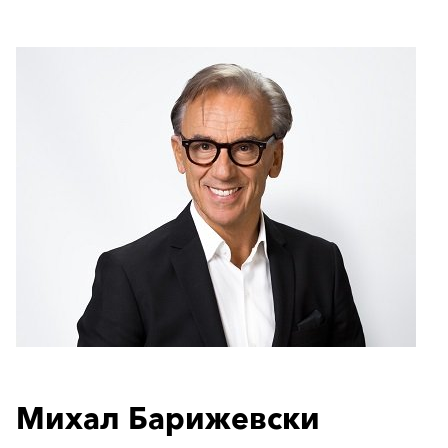
Михал Барижевски