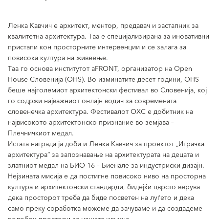
Ленка Кавчич е архитект, ментор, предавач и застапник за
квалитетна архитектура. Таа е специјализирана за иновативни
пристапи кон просторните интервенции и се залага за
повисока култура на живеење.
Таа го основа институтот aFRONT, организатор на Open
House Словенија (OHS). Во изминатите десет години, OHS
беше најголемиот архитектонски фестивал во Словенија, кој
го содржи најважниот онлајн водич за современата
словенечка архитектура. Фестивалот ОХС е добитник на
највисокото архитектонско признание во земјава –
Плечничкиот медал.
Истата награда ја доби и Ленка Кавчич за проектот „Играчка
архитектура“ за запознавање на архитектурата на децата и
златниот медал на БИО 16 – Биенале за индустриски дизајн.
Нејзината мисија е да постигне повисоко ниво на просторна
култура и архитектонски стандарди, бидејќи цврсто верува
дека просторот треба да биде посветен на луѓето и дека
само преку соработка можеме да зачуваме и да создадеме