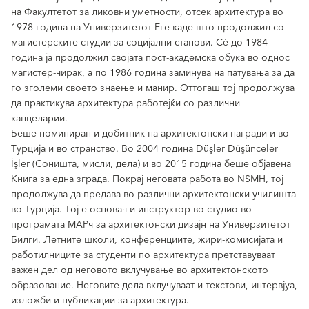
на Факултетот за ликовни уметности, отсек архитектура во
1978 година на Универзитетот Еге каде што продолжил со
магистерските студии за социјални станови. Сè до 1984
година ја продолжил својата пост-академска обука во однос
магистер-чирак, а по 1986 година заминува на патувања за да
го зголеми своето знаење и манир. Оттогаш тој продолжува
да практикува архитектура работејќи со различни
канцеларии.
Беше номиниран и добитник на архитектонски награди и во
Турција и во странство. Во 2004 година Düşler Düşünceler
İşler (Соништа, мисли, дела) и во 2015 година беше објавена
Книга за една зграда. Покрај неговата работа во NSMH, тој
продолжува да предава во различни архитектонски училишта
во Турција. Тој е основач и инструктор во студио во
програмата МАРч за архитектонски дизајн на Универзитетот
Билги. Летните школи, конференциите, жири-комисијата и
работилниците за студенти по архитектура претставуваат
важен дел од неговото вклучување во архитектонското
образование. Неговите дела вклучуваат и текстови, интервјуа,
изложби и публикации за архитектура.