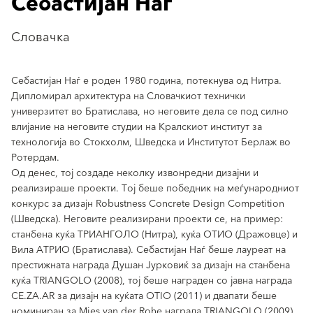
Себастијан Наѓ
Словачка
Себастијан Наѓ е роден 1980 година, потекнува од Нитра.
Дипломирал архитектура на Словачкиот технички
универзитет во Братислава, но неговите дела се под силно
влијание на неговите студии на Кралскиот институт за
технологија во Стокхолм, Шведска и Институтот Берлаж во
Ротердам.
Од денес, тој создаде неколку извонредни дизајни и
реализираше проекти. Тој беше победник на меѓународниот
конкурс за дизајн Robustness Concrete Design Competition
(Шведска). Неговите реализирани проекти се, на пример:
станбена куќа ТРИАНГОЛО (Нитра), куќа ОТИО (Дражовце) и
Вила АТРИО (Братислава). Себастијан Наѓ беше лауреат на
престижната награда Душан Јурковиќ за дизајн на станбена
куќа TRIANGOLO (2008), тој беше награден со јавна награда
CE.ZA.AR за дизајн на куќата OTIO (2011) и двапати беше
номиниран за Mies van der Rohe награда TRIANGOLO (2009),