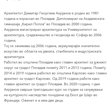
Архитектот Димитар Георгиев Ахрјанов е роден во 1981
година и израснал во Пловдив. Дипломирал на Академската
гимназија „Кирил Попов“ во Пловдив во 2000 година.
Ахрјанов магистрирал архитектура на Универзитетот за
архитектура, градежништво и геодезија во Софија во 2006
година.
Тој се занимава од 2006 година, акумулирајќи значително
искуство во областа на јавната, станбената и индустриската
архитектура.
Работел во општина Пловдив како главен архитект за јужниот
округ на градот Пловдив помеѓу 2011 и 2013 година. Помеѓу
2014 и 2019 година работел во општина Карлово како главен
архитект за градот Карлово. Од 2019 година работи како
главен архитект за градот Пловдив. Во 2020 година, г-дин
Ахрјанов заврши тригодишен курс на студии за зачувување
на културното наследство понудени од Екол де Шајо во
Франција. Оженет е и има две деца.