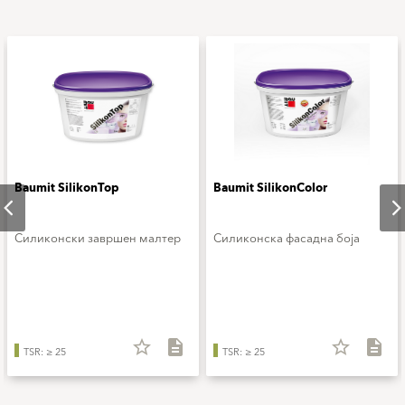
Baumit SilikonTop
Baumit SilikonColor
Силиконски завршен малтер
Силиконска фасадна боја
star_border
description
star_border
description
TSR: ≥ 25
TSR: ≥ 25