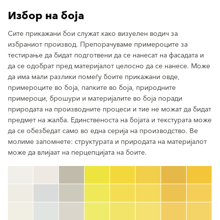
Избор на боја
Сите прикажани бои служат како визуелен водич за
избраниот производ. Препорачуваме примероците за
тестирање да бидат подготвени да се нанесат на фасадата и
да се одобрат пред материјалот целосно да се нанесе. Може
да има мали разлики помеѓу боите прикажани овде,
примероците во боја, папките во боја, природните
примероци, брошури и материјалите во боја поради
природата на производните процеси и тие не можат да бидат
предмет на жалба. Единственоста на бојата и текстурата може
да се обезбедат само во една серија на производство. Ве
молиме запомнете: структурата и природата на материјалот
може да влијаат на перцепцијата на боите.
clear