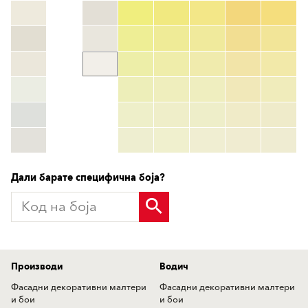
Код на боја
color_name
HEX:
hex_code
RGB:
rgb_code
TSR:
tsr_code
HBW:
hbw_code
More info
Дали барате специфична боја?
Производи
Водич
Фасадни декоративни малтери
Фасадни декоративни малтери
и бои
и бои