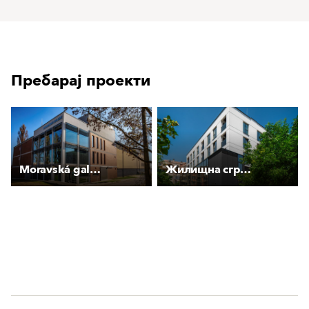
Пребарај проекти
Moravská galerie Brno
Жилищна сграда Дерелиев