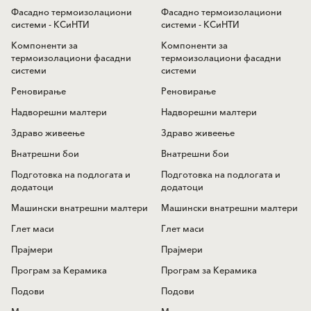
Фасадно термоизолациони
Фасадно термоизолациони
системи - КСиНТИ
системи - КСиНТИ
Компоненти за
Компоненти за
термоизолациони фасадни
термоизолациони фасадни
системи
системи
Реновирање
Реновирање
Надворешни малтери
Надворешни малтери
Здраво живеење
Здраво живеење
Внатрешни бои
Внатрешни бои
Подготовка на подлогата и
Подготовка на подлогата и
додатоци
додатоци
Машински внатрешни малтери
Машински внатрешни малтери
Глет маси
Глет маси
Прајмери
Прајмери
Програм за Керамика
Програм за Керамика
Подови
Подови