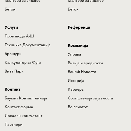
Mалтери за ѕидањe
Mалтери за ѕидањe
Бетон
Бетон
Услуги
Референци
Производи А-Ш
Техничка Документација
Компанија
Брошури
Управа
Калкулатор за Фуга
Визија и вредности
Вива Парк
Baumit Новости
Историја
Контакт
Кариера
Баумит Контакт линија
Соопштенија за јавноста
Контакт форма
Во печатот
Локален консултант
Партнери