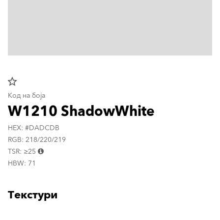
star_border
Код на боја
W1210 ShadowWhite
HEX: #DADCDB
RGB: 218/220/219
TSR: ≥25
HBW: 71
Текстури
clear