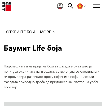
ОТКРИЈТЕ БОИ
MORE
Баумит Life боја
Најуспешната и најпријатна боја за фасада е онаа што ја
почитува околината на зградата, се вклопува со околината и
ги промовира разликите преку нејзините пофини детали,
фасадата природно треба да придонесе за чувство на урбан
простор.