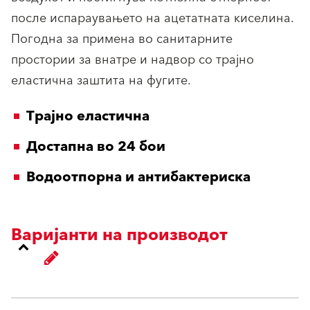
после испараувањето на ацетатната киселина.
Погодна за примена во санитарните
простории за внатре и надвор со трајно
еластична заштита на фугите.
Tрајно еластична
Достапна во 24 бои
Водоотпорна и антибактериска
Варијанти на производот