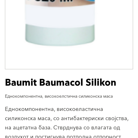
Baumit Baumacol Silikon
Еднокомпонентна, високоелстична силиконска маса
Еднокомпонентна, високоеластична
силиконска маса, со антибактериски својства,
на ацетатна база. Стврднува со влагата од
воздухот и постигнува потполна отпорност