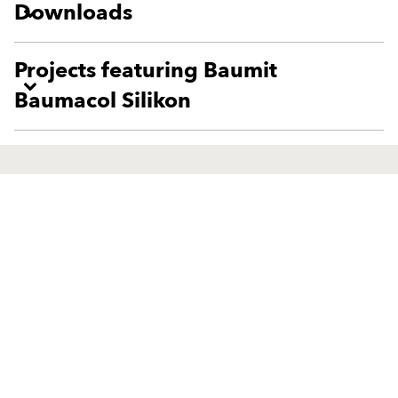
Downloads
Projects featuring Baumit
Baumacol Silikon
Производи
Водич
Фасадни декоративни малтери
Фасадни декоративни малтери
и бои
и бои
Фасадно термоизолациони
Фасадно термоизолациони
системи - КСиНТИ
системи - КСиНТИ
Компоненти за
Компоненти за
термоизолациони фасадни
термоизолациони фасадни
системи
системи
Реновирање
Реновирање
Надворешни малтери
Надворешни малтери