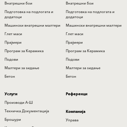
Внатрешни бои
Внатрешни бои
Подготовка на подлогата и
Подготовка на подлогата и
додатоци
додатоци
Машински внатрешни малтери
Машински внатрешни малтери
Глет маси
Глет маси
Прајмери
Прајмери
Програм за Керамика
Програм за Керамика
Подови
Подови
Mалтери за ѕидањe
Mалтери за ѕидањe
Бетон
Бетон
Услуги
Референци
Производи А-Ш
Техничка Документација
Компанија
Брошури
Управа