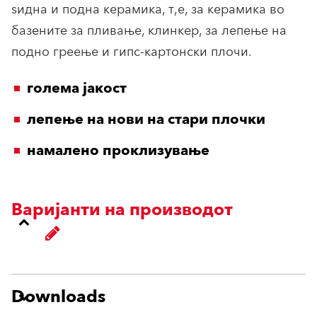
ѕидна и подна керамика, т,е, за керамика во
базените за пливање, клинкер, за лепење на
подно греење и гипс-картонски плочи.
голема јакост
лепење на нови на стари плочки
намалено проклизување
Варијанти на производот
Downloads