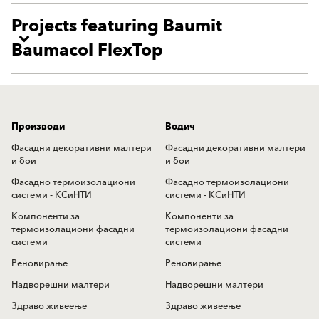
Projects featuring Baumit
Baumacol FlexTop
Производи
Водич
Фасадни декоративни малтери
Фасадни декоративни малтери
и бои
и бои
Фасадно термоизолациони
Фасадно термоизолациони
системи - КСиНТИ
системи - КСиНТИ
Компоненти за
Компоненти за
термоизолациони фасадни
термоизолациони фасадни
системи
системи
Реновирање
Реновирање
Надворешни малтери
Надворешни малтери
Здраво живеење
Здраво живеење