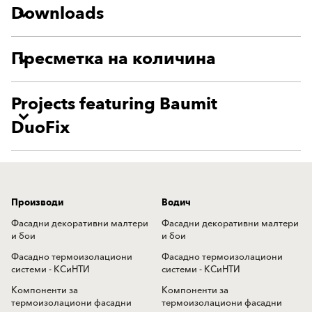
Downloads
Пресметка на количина
Projects featuring Baumit
DuoFix
Производи
Водич
Фасадни декоративни малтери
Фасадни декоративни малтери
и бои
и бои
Фасадно термоизолациони
Фасадно термоизолациони
системи - КСиНТИ
системи - КСиНТИ
Компоненти за
Компоненти за
термоизолациони фасадни
термоизолациони фасадни