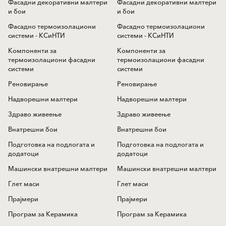
Фасадни декоративни малтери
Фасадни декоративни малтери
и бои
и бои
Фасадно термоизолациони
Фасадно термоизолациони
системи - КСиНТИ
системи - КСиНТИ
Компоненти за
Компоненти за
термоизолациони фасадни
термоизолациони фасадни
системи
системи
Реновирање
Реновирање
Надворешни малтери
Надворешни малтери
Здраво живеење
Здраво живеење
Внатрешни бои
Внатрешни бои
Подготовка на подлогата и
Подготовка на подлогата и
додатоци
додатоци
Машински внатрешни малтери
Машински внатрешни малтери
Глет маси
Глет маси
Прајмери
Прајмери
Програм за Керамика
Програм за Керамика