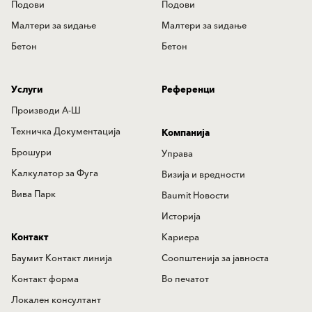
Подови
Подови
Mалтери за ѕидањe
Mалтери за ѕидањe
Бетон
Бетон
Услуги
Референци
Производи А-Ш
Техничка Документација
Компанија
Брошури
Управа
Калкулатор за Фуга
Визија и вредности
Вива Парк
Baumit Новости
Историја
Контакт
Кариера
Баумит Контакт линија
Соопштенија за јавноста
Контакт форма
Во печатот
Локален консултант