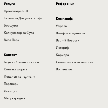
Услуги
Референци
Производи А-Ш
Техничка Документација
Компанија
Брошури
Управа
Калкулатор за Фуга
Визија и вредности
Вива Парк
Baumit Новости
Историја
Контакт
Кариера
Баумит Контакт линија
Соопштенија за јавноста
Контакт форма
Во печатот
Локален консултант
Партнери
Локации
Меѓународно