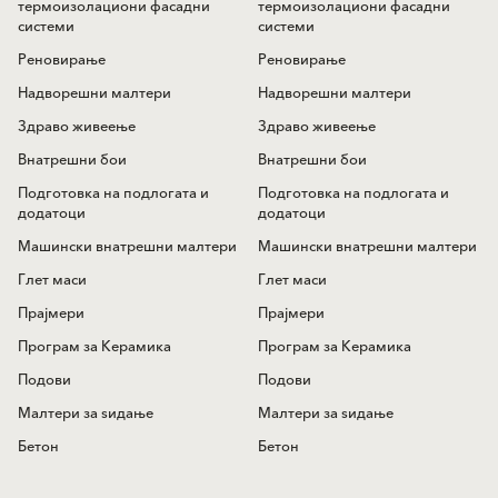
термоизолациони фасадни
термоизолациони фасадни
системи
системи
Реновирање
Реновирање
Надворешни малтери
Надворешни малтери
Здраво живеење
Здраво живеење
Внатрешни бои
Внатрешни бои
Подготовка на подлогата и
Подготовка на подлогата и
додатоци
додатоци
Машински внатрешни малтери
Машински внатрешни малтери
Глет маси
Глет маси
Прајмери
Прајмери
Програм за Керамика
Програм за Керамика
Подови
Подови
Mалтери за ѕидањe
Mалтери за ѕидањe
Бетон
Бетон