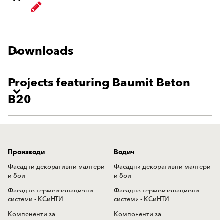
Downloads
Projects featuring Baumit Beton
B20
Производи
Водич
Фасадни декоративни малтери
Фасадни декоративни малтери
и бои
и бои
Фасадно термоизолациони
Фасадно термоизолациони
системи - КСиНТИ
системи - КСиНТИ
Компоненти за
Компоненти за