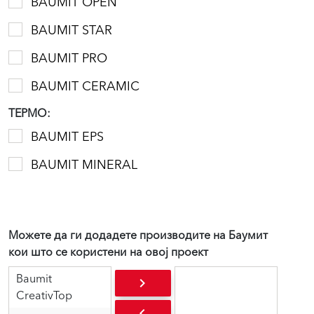
BAUMIT OPEN
BAUMIT STAR
BAUMIT PRO
BAUMIT CERAMIC
ТЕРМО:
BAUMIT EPS
BAUMIT MINERAL
Можете да ги додадете производите на Баумит
кои што се користени на овој проект
Baumit
keyboard_arrow_right
CreativTop
keyboard_arrow_left