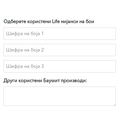
Baumit
PuraTop
Baumit
Одберете користени Life нијанси на бои
SilikatColor
Baumit
SilikatTop
Baumit
SilikonColor
Baumit
SilikonTop
Други користени Баумит производи:
Baumit
StarColor
Baumit
StarTop