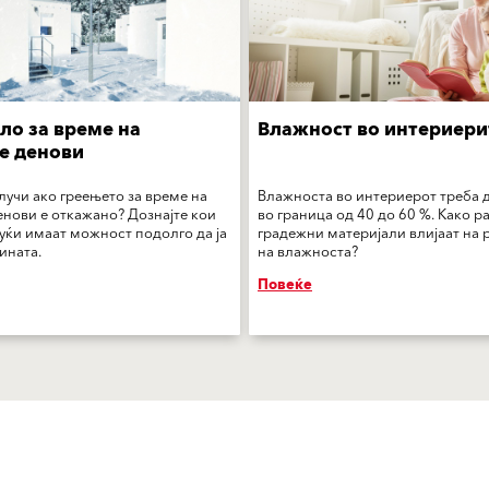
ло за време на
Влажност во интериери
е денови
лучи ако греењето за време на
Влажноста во интериерот треба 
енови е откажано? Дознајте кои
во граница од 40 до 60 %. Како р
уќи имаат можност подолго да ја
градежни материјали влијаат на
ината.
на влажноста?
Повеќе