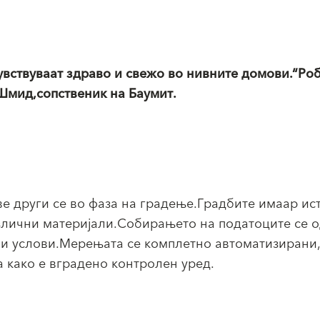
чувствуваат здраво и свежо во нивните домови.“Ро
Шмид,сопственик на Баумит.
ве други се во фаза на градење.Градбите имаар ис
злични материјали.Собирањето на податоците се о
и услови.Мерењата се комплетно автоматизирани,
а како е вградено контролен уред.