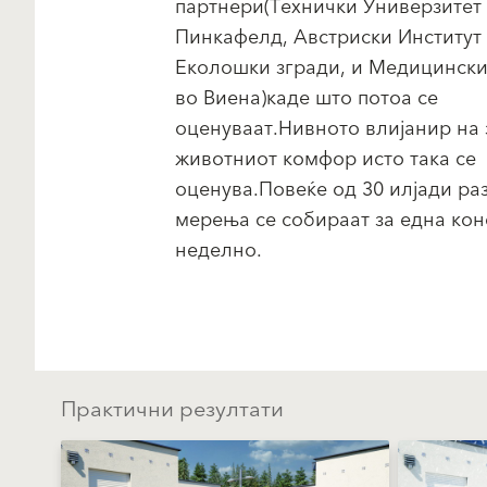
партнери(Технички Универзитет
Пинкафелд, Австриски Институт 
Еколошки згради, и Медицински
во Виена)каде што потоа се
оценуваат.Нивното влијанир на 
животниот комфор исто така се
оценува.Повеќе од 30 илјади ра
мерења се собираат за една кон
неделно.
Практични резултати