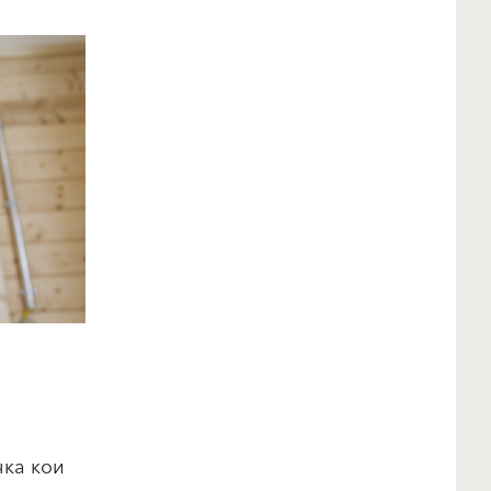
и
чка кои