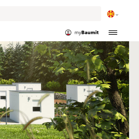
my
Baumit