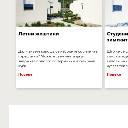
Летни жештини
Студени
зимскит
Дали знаете како да се изборите со летните
Што ќе се с
горештини? Можете свежината да ја
зимските д
задржите подолго со термички изолирани
типови на к
куќи.
чуваат топл
Повеќе
Повеќе