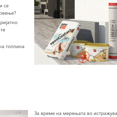
и се
греење?
пријатно
ите
тна топлина
За време на мерењата во истражув