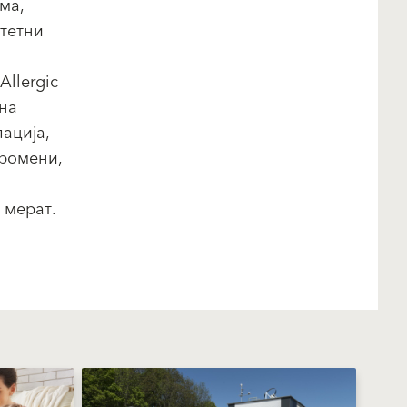
ма,
штетни
llergic
 на
ација,
промени,
 мерат.