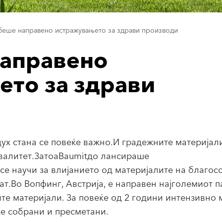
беше направено истражувањето за здрави производи
направено
то за здрави
ух стана се повеќе важно.И градежните материјал
квалитет.ЗатоаBaumitдо лансираше
е научи за влијанието од материјалите на благосо
тат.Во Вопфинг, Австрија, е направен најголемиот п
те материјали. За повеќе од 2 години интензивно 
е собрани и пресметани.