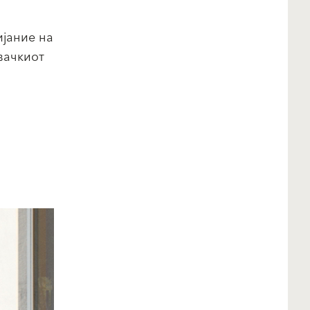
ијание на
вачкиот