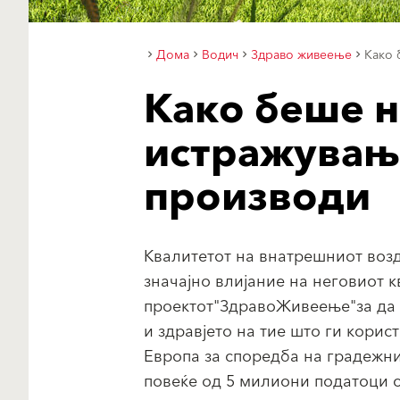
Дома
Водич
Здраво живеење
Како 
Како беше 
истражување
производи
Квалитетот на внатрешниот возд
значајно влијание на неговиот 
проектот"ЗдравоЖивеење"за да с
и здравјето на тие што ги корис
Европа за споредба на градежни
повеќе од 5 милиони податоци с