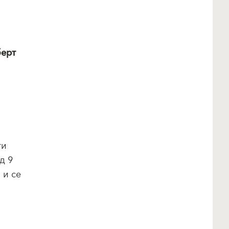
берт
ти
д 9
 и се