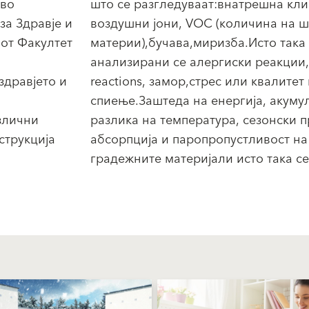
 во
што се разгледуваат:внатрешна кли
за Здравје и
воздушни јони, VOC (количина на 
от Факултет
материи),бучава,миризба.Исто така
анализирани се алергиски реакции,A
здравјето и
reactions, замор,стрес или квалитет
спиење.Заштеда на енергија, акумул
злични
разлика на температура, сезонски 
струкција
абсорпција и паропропустливост на
градежните материјали исто така се