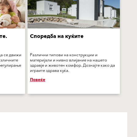
те.
Споредба на куќите
да се движи
Различни типови на конструкции и
азличните
материјали и нивно влијание на нашето
 регулирање
здравје и животен комфор. Дознајте како да
играите здрава куќа.
Повеќе