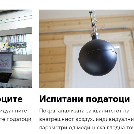
оците
Испитани податоци
идуалните
Покрај анализата за квалитетот на
те податоци
внатрешниот воздух, индивидуалн
параметри од медицнска гледна то