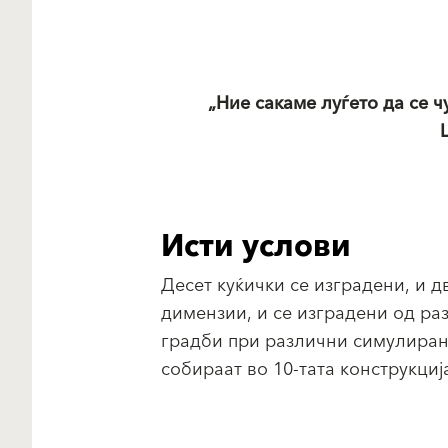
„Ние сакаме луѓето да се 
Исти услови
Десет куќички се изградени, и д
димензии, и се изградени од ра
градби при различни симулиран
собираат во 10-тата конструкциј