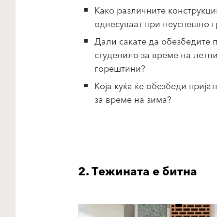
Како различните конструкци
однесуваат при неуспешно 
Дали сакате да обезбедите 
студенило за време на летн
горештини?
Која куќа ќе обезбеди прија
за време на зима?
2. Тежината е битна