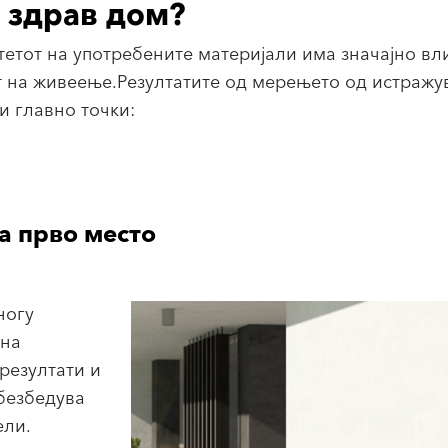
 здрав дом?
тетот на употребените материјали има значајно вл
т на живеење.Резултатите од мерењето од истражу
и главно точки:
а прво место
ногу
 на
резултати и
безбедува
ели.