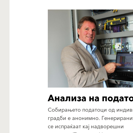
Анализа на подат
Собирањето податоци од индив
градби е анонимно. Генерирани
се испраќаат кај надворешни