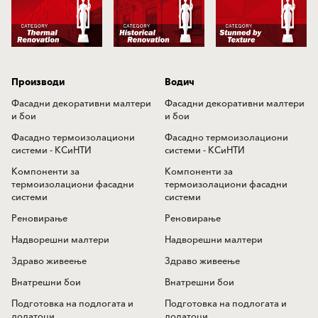
Производи
Водич
Фасадни декоративни малтери
Фасадни декоративни малтери
и бои
и бои
Фасадно термоизолациони
Фасадно термоизолациони
системи - КСиНТИ
системи - КСиНТИ
Компоненти за
Компоненти за
термоизолациони фасадни
термоизолациони фасадни
системи
системи
Реновирање
Реновирање
Надворешни малтери
Надворешни малтери
Здраво живеење
Здраво живеење
Внатрешни бои
Внатрешни бои
Подготовка на подлогата и
Подготовка на подлогата и
додатоци
додатоци