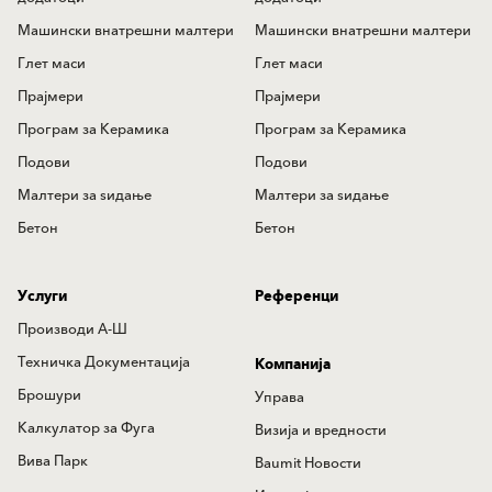
Машински внатрешни малтери
Машински внатрешни малтери
Глет маси
Глет маси
Прајмери
Прајмери
Програм за Керамика
Програм за Керамика
Подови
Подови
Mалтери за ѕидањe
Mалтери за ѕидањe
Бетон
Бетон
Услуги
Референци
Производи А-Ш
Техничка Документација
Компанија
Брошури
Управа
Калкулатор за Фуга
Визија и вредности
Вива Парк
Baumit Новости